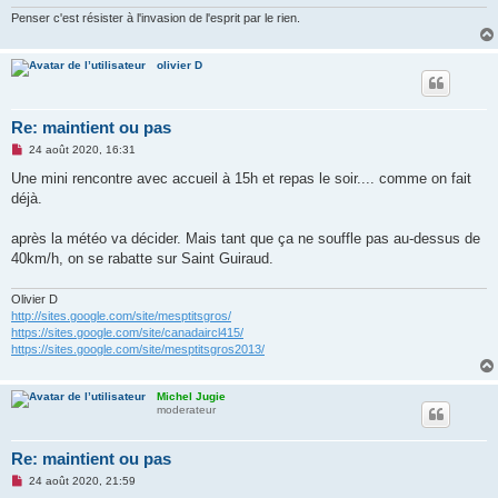
Penser c'est résister à l'invasion de l'esprit par le rien.
olivier D
Re: maintient ou pas
M
24 août 2020, 16:31
e
s
Une mini rencontre avec accueil à 15h et repas le soir.... comme on fait
s
déjà.
a
g
e
après la météo va décider. Mais tant que ça ne souffle pas au-dessus de
n
o
40km/h, on se rabatte sur Saint Guiraud.
n
l
u
Olivier D
http://sites.google.com/site/mesptitsgros/
https://sites.google.com/site/canadaircl415/
https://sites.google.com/site/mesptitsgros2013/
Michel Jugie
moderateur
Re: maintient ou pas
M
24 août 2020, 21:59
e