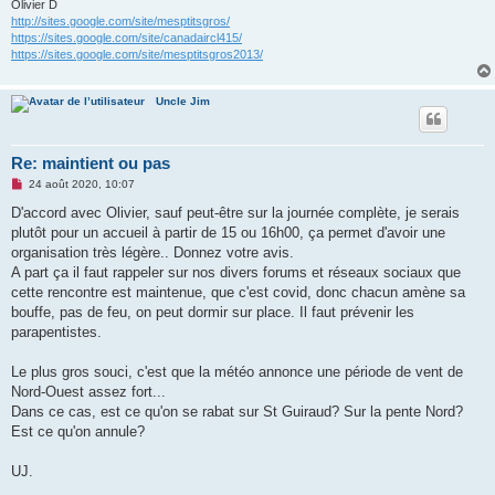
Olivier D
http://sites.google.com/site/mesptitsgros/
https://sites.google.com/site/canadaircl415/
https://sites.google.com/site/mesptitsgros2013/
Uncle Jim
Re: maintient ou pas
M
24 août 2020, 10:07
e
s
D'accord avec Olivier, sauf peut-être sur la journée complète, je serais
s
plutôt pour un accueil à partir de 15 ou 16h00, ça permet d'avoir une
a
g
organisation très légère.. Donnez votre avis.
e
A part ça il faut rappeler sur nos divers forums et réseaux sociaux que
n
o
cette rencontre est maintenue, que c'est covid, donc chacun amène sa
n
bouffe, pas de feu, on peut dormir sur place. Il faut prévenir les
l
u
parapentistes.
Le plus gros souci, c'est que la météo annonce une période de vent de
Nord-Ouest assez fort...
Dans ce cas, est ce qu'on se rabat sur St Guiraud? Sur la pente Nord?
Est ce qu'on annule?
UJ.