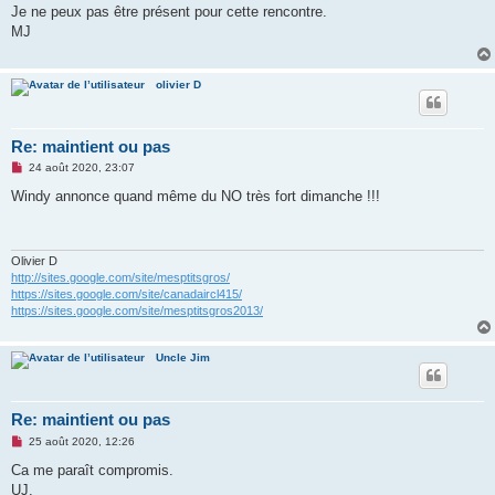
s
Je ne peux pas être présent pour cette rencontre.
s
MJ
a
g
e
n
olivier D
o
n
l
u
Re: maintient ou pas
M
24 août 2020, 23:07
e
s
Windy annonce quand même du NO très fort dimanche !!!
s
a
g
e
n
Olivier D
o
http://sites.google.com/site/mesptitsgros/
n
https://sites.google.com/site/canadaircl415/
l
https://sites.google.com/site/mesptitsgros2013/
u
Uncle Jim
Re: maintient ou pas
M
25 août 2020, 12:26
e
s
Ca me paraît compromis.
s
UJ.
a