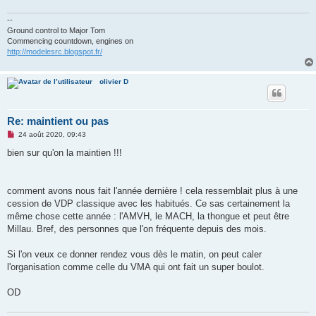
--
Ground control to Major Tom
Commencing countdown, engines on
http://modelesrc.blogspot.fr/
olivier D
Re: maintient ou pas
M
24 août 2020, 09:43
e
s
bien sur qu'on la maintien !!!
s
a
g
e
comment avons nous fait l'année dernière ! cela ressemblait plus à une
n
o
cession de VDP classique avec les habitués. Ce sas certainement la
n
même chose cette année : l'AMVH, le MACH, la thongue et peut être
l
u
Millau. Bref, des personnes que l'on fréquente depuis des mois.
Si l'on veux ce donner rendez vous dès le matin, on peut caler
l'organisation comme celle du VMA qui ont fait un super boulot.
OD