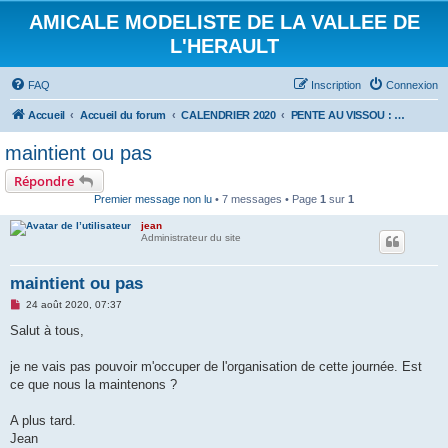
AMICALE MODELISTE DE LA VALLEE DE
L'HERAULT
FAQ
Inscription
Connexion
Accueil
Accueil du forum
CALENDRIER 2020
PENTE AU VISSOU : 30 AOUT 2020.
maintient ou pas
Répondre
Premier message non lu
• 7 messages • Page
1
sur
1
jean
Administrateur du site
maintient ou pas
M
24 août 2020, 07:37
e
s
Salut à tous,
s
a
g
je ne vais pas pouvoir m'occuper de l'organisation de cette journée. Est
e
ce que nous la maintenons ?
n
o
n
A plus tard.
l
u
Jean