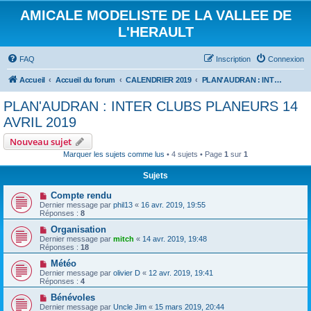
AMICALE MODELISTE DE LA VALLEE DE
L'HERAULT
FAQ
Inscription
Connexion
Accueil
Accueil du forum
CALENDRIER 2019
PLAN'AUDRAN : INTER CLUBS PLANEURS 14 AVRIL 2019
PLAN'AUDRAN : INTER CLUBS PLANEURS 14
AVRIL 2019
Nouveau sujet
Marquer les sujets comme lus
• 4 sujets • Page
1
sur
1
Sujets
Compte rendu
Dernier message par
phil13
«
16 avr. 2019, 19:55
Réponses :
8
Organisation
Dernier message par
mitch
«
14 avr. 2019, 19:48
Réponses :
18
Météo
Dernier message par
olivier D
«
12 avr. 2019, 19:41
Réponses :
4
Bénévoles
Dernier message par
Uncle Jim
«
15 mars 2019, 20:44