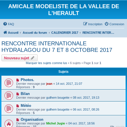
AMICALE MODELISTE DE LA VALLEE DE
L'HERAULT
FAQ
Inscription
Connexion
Accueil
Accueil du forum
CALENDRIER 2017
RENCONTRE INTERNATIONALE HYDRALAGOU DU 7 ET 8 OCTOBRE 2017
RENCONTRE INTERNATIONALE
HYDRALAGOU DU 7 ET 8 OCTOBRE 2017
Nouveau sujet
Marquer les sujets comme lus
• 6 sujets • Page
1
sur
1
Sujets
Photos.
Dernier message par
jean
«
14 oct. 2017, 21:07
Réponses :
9
Bilan
Dernier message par
guilhem bougette
«
08 oct. 2017, 19:13
Météo
Dernier message par
guilhem bougette
«
06 oct. 2017, 08:26
Réponses :
5
Organisation
Dernier message par
Michel Jugie
«
04 oct. 2017, 18:56
Réponses :
27