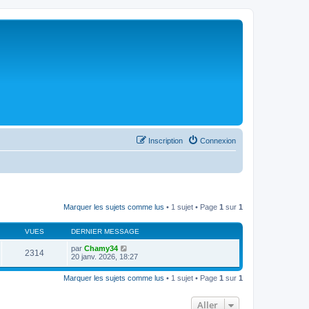
Inscription
Connexion
Marquer les sujets comme lus
• 1 sujet • Page
1
sur
1
VUES
DERNIER MESSAGE
par
Chamy34
2314
20 janv. 2026, 18:27
Marquer les sujets comme lus
• 1 sujet • Page
1
sur
1
Aller