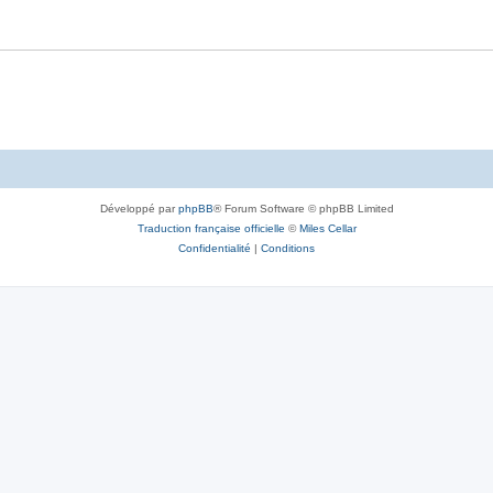
Développé par
phpBB
® Forum Software © phpBB Limited
Traduction française officielle
©
Miles Cellar
Confidentialité
|
Conditions