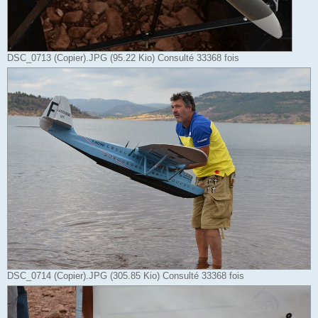
DSC_0713 (Copier).JPG (95.22 Kio) Consulté 33368 fois
DSC_0714 (Copier).JPG (305.85 Kio) Consulté 33368 fois