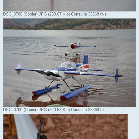
DSC_0706 (Copier).JPG (238.07 Kio) Consulté 33368 fois
DSC_0709 (Copier).JPG (320.53 Kio) Consulté 33368 fois