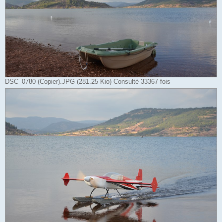
DSC_0780 (Copier).JPG (281.25 Kio) Consulté 33367 fois