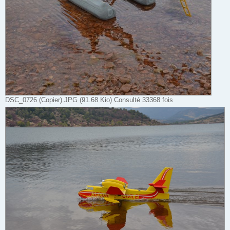
DSC_0726 (Copier).JPG (91.68 Kio) Consulté 33368 fois