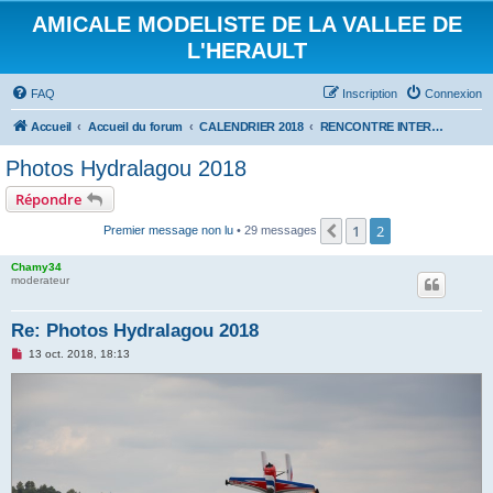
AMICALE MODELISTE DE LA VALLEE DE
L'HERAULT
FAQ
Inscription
Connexion
Accueil
Accueil du forum
CALENDRIER 2018
RENCONTRE INTERNATIONALE HYDRALAGOU DU 6 ET 7 OCTOBRE 2018
Photos Hydralagou 2018
Répondre
1
2
Précédent
Premier message non lu
• 29 messages
Chamy34
moderateur
Re: Photos Hydralagou 2018
M
13 oct. 2018, 18:13
e
s
s
a
g
e
n
o
n
l