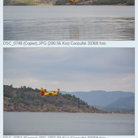
DSC_0748 (Copier).JPG (290.56 Kio) Consulté 33368 fois