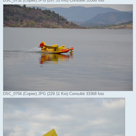
DSC_0752 (Copier).JPG (207.33 Kio) Consulté 33368 fois
DSC_0756 (Copier).JPG (229.11 Kio) Consulté 33368 fois