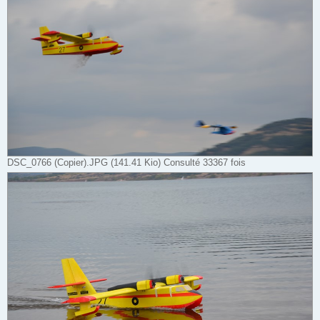
DSC_0766 (Copier).JPG (141.41 Kio) Consulté 33367 fois