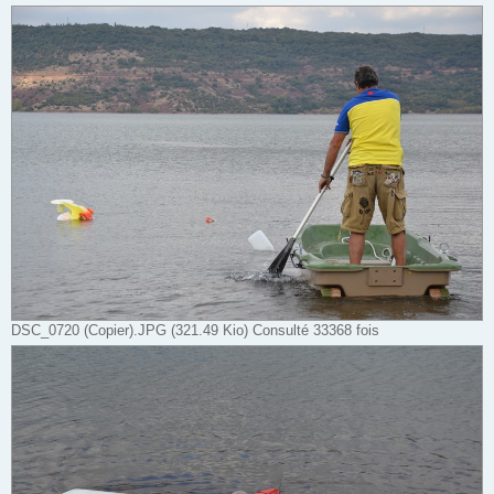
DSC_0720 (Copier).JPG (321.49 Kio) Consulté 33368 fois