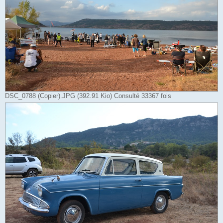
DSC_0788 (Copier).JPG (392.91 Kio) Consulté 33367 fois