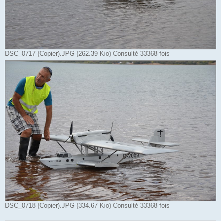
DSC_0717 (Copier).JPG (262.39 Kio) Consulté 33368 fois
DSC_0718 (Copier).JPG (334.67 Kio) Consulté 33368 fois