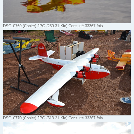
DSC_0769 (Copier).JPG (259.31 Kio) Consulté 33367 fois
DSC_0770 (Copier).JPG (513.21 Kio) Consulté 33367 fois