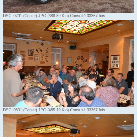
DSC_0791 (Copier).JPG (388.89 Kio) Consulté 33367 fois
DSC_0801 (Copier).JPG (485.19 Kio) Consulté 33367 fois