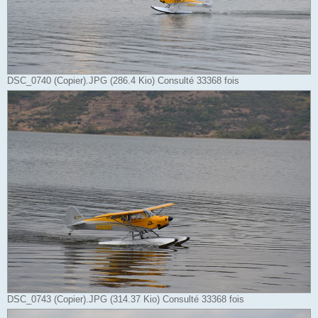
DSC_0740 (Copier).JPG (286.4 Kio) Consulté 33368 fois
DSC_0743 (Copier).JPG (314.37 Kio) Consulté 33368 fois