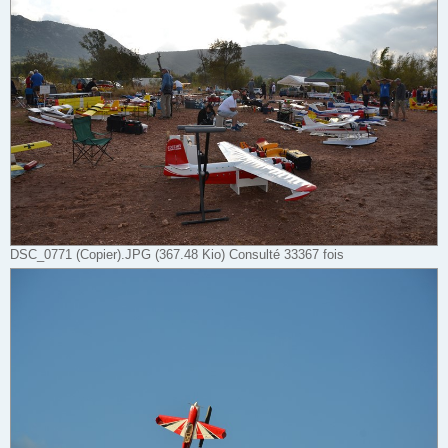
DSC_0771 (Copier).JPG (367.48 Kio) Consulté 33367 fois