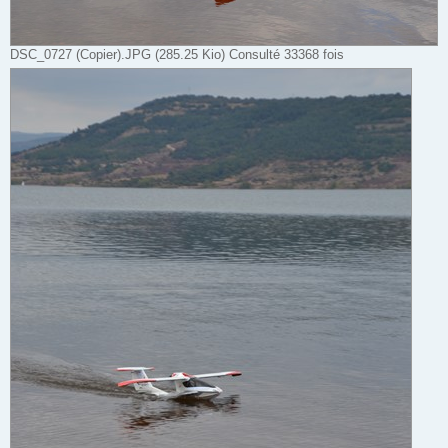
DSC_0727 (Copier).JPG (285.25 Kio) Consulté 33368 fois