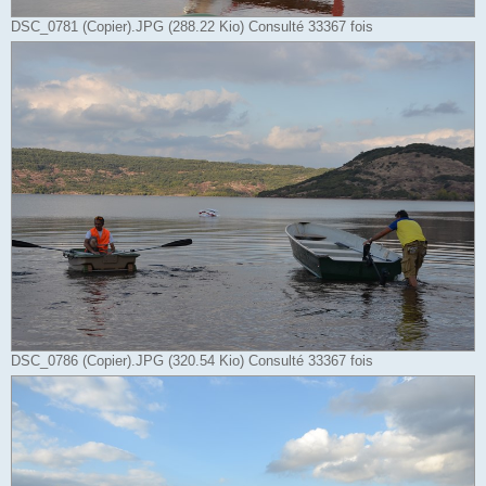
DSC_0781 (Copier).JPG (288.22 Kio) Consulté 33367 fois
DSC_0786 (Copier).JPG (320.54 Kio) Consulté 33367 fois