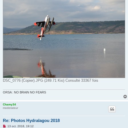
DSC_0776 (Copier).JPG (249.71 Kio) Consulté 33367 fois
ORSA : NO BRAIN NO FEARS
Chamy34
moderateur
Re: Photos Hydralagou 2018
M
13 oct. 2018, 19:12