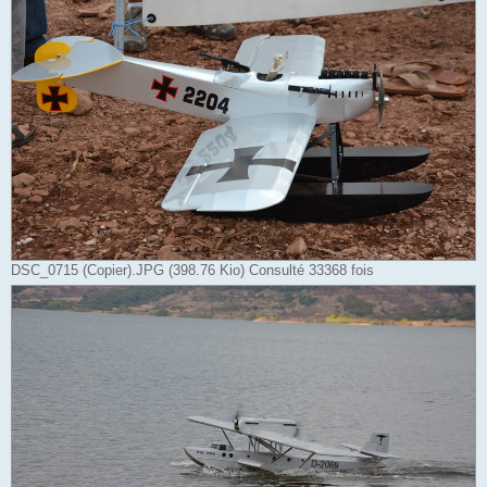
DSC_0715 (Copier).JPG (398.76 Kio) Consulté 33368 fois