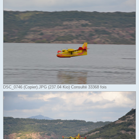
DSC_0746 (Copier).JPG (237.04 Kio) Consulté 33368 fois