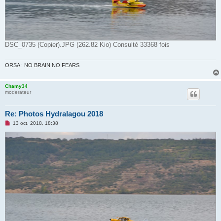
DSC_0735 (Copier).JPG (262.82 Kio) Consulté 33368 fois
ORSA : NO BRAIN NO FEARS
Chamy34
moderateur
Re: Photos Hydralagou 2018
M
13 oct. 2018, 18:38
e
s
s
a
g
e
n
o
n
l
u