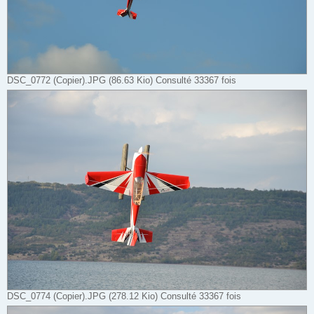
DSC_0772 (Copier).JPG (86.63 Kio) Consulté 33367 fois
DSC_0774 (Copier).JPG (278.12 Kio) Consulté 33367 fois