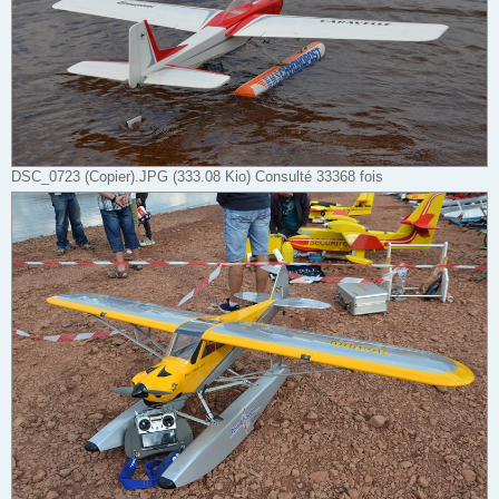
DSC_0723 (Copier).JPG (333.08 Kio) Consulté 33368 fois