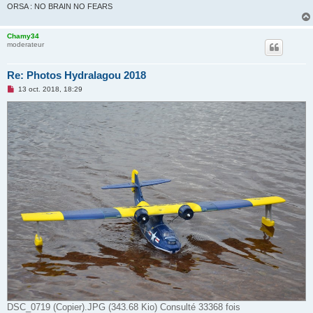
ORSA : NO BRAIN NO FEARS
Chamy34
moderateur
Re: Photos Hydralagou 2018
M
13 oct. 2018, 18:29
e
s
s
a
g
e
n
o
n
l
u
DSC_0719 (Copier).JPG (343.68 Kio) Consulté 33368 fois