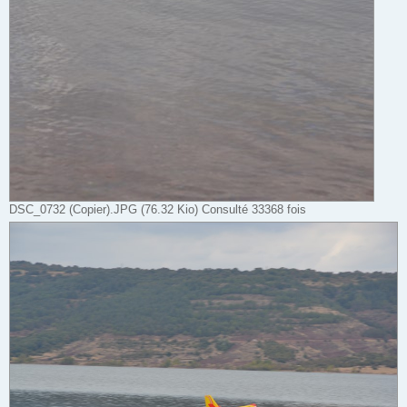
DSC_0732 (Copier).JPG (76.32 Kio) Consulté 33368 fois