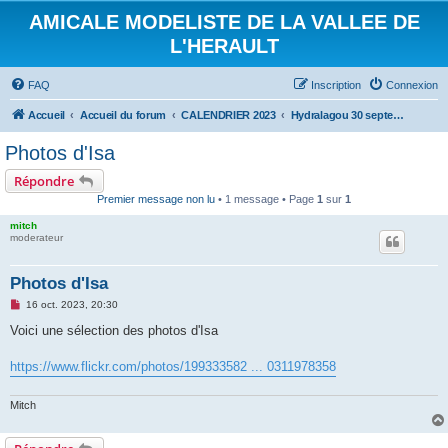
AMICALE MODELISTE DE LA VALLEE DE
L'HERAULT
FAQ
Inscription
Connexion
Accueil
Accueil du forum
CALENDRIER 2023
Hydralagou 30 septembre et 1 octobre 2023
Photos d'Isa
Répondre
Premier message non lu
• 1 message • Page
1
sur
1
mitch
moderateur
Photos d'Isa
M
16 oct. 2023, 20:30
e
s
Voici une sélection des photos d'Isa
s
a
g
https://www.flickr.com/photos/199333582 ... 0311978358
e
n
o
Mitch
n
l
u