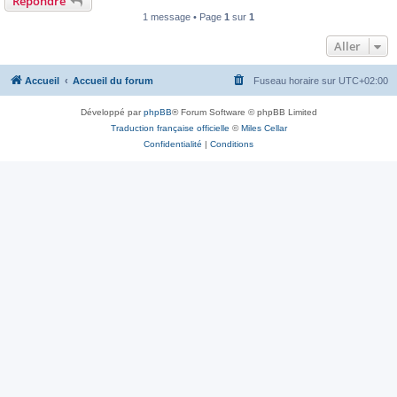
Répondre
1 message • Page
1
sur
1
Aller
Accueil
Accueil du forum
Fuseau horaire sur
UTC+02:00
Développé par
phpBB
® Forum Software © phpBB Limited
Traduction française officielle
©
Miles Cellar
Confidentialité
|
Conditions