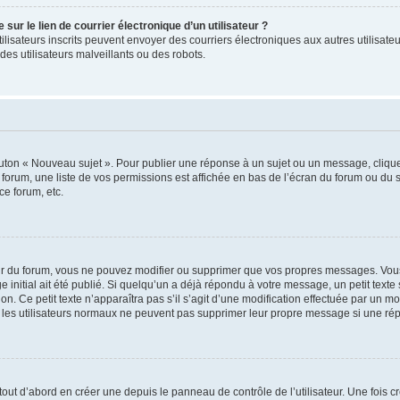
ur le lien de courrier électronique d’un utilisateur ?
s utilisateurs inscrits peuvent envoyer des courriers électroniques aux autres utili
es utilisateurs malveillants ou des robots.
outon « Nouveau sujet ». Pour publier une réponse à un sujet ou un message, cliqu
 forum, une liste de vos permissions est affichée en bas de l’écran du forum ou du
ce forum, etc.
r du forum, vous ne pouvez modifier ou supprimer que vos propres messages. Vou
 initial ait été publié. Si quelqu’un a déjà répondu à votre message, un petit text
ion. Ce petit texte n’apparaîtra pas s’il s’agit d’une modification effectuée par un 
ue les utilisateurs normaux ne peuvent pas supprimer leur propre message si une ré
ut d’abord en créer une depuis le panneau de contrôle de l’utilisateur. Une fois c