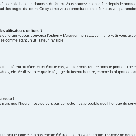
ockés dans la base de données du forum. Vous pouvez les modifier depuis le panneau 
haut des pages du forum. Ce système vous permettra de modifier tous vos paramètre
s utilisateurs en ligne ?
s du forum », vous trouverez l’option « Masquer mon statut en ligne ». Si vous activ
é comme étant un utilisateur invisible.
aire différent du vôtre. Si tel était le cas, veuillez vous rendre dans le panneau de co
ey, etc. Veuillez noter que le réglage du fuseau horaire, comme la plupart des autr
orrecte !
 mais que l’heure n’est toujours pas correcte, il est probable que l’horloge du serve
orum, soit le logiciel n’a pas encore été traduit dans votre langue. Essayez de deman