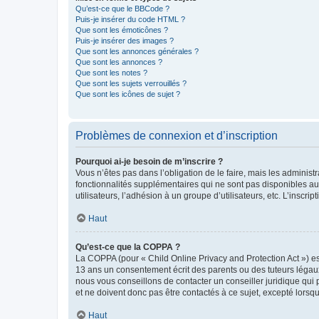
Qu’est-ce que le BBCode ?
Puis-je insérer du code HTML ?
Que sont les émoticônes ?
Puis-je insérer des images ?
Que sont les annonces générales ?
Que sont les annonces ?
Que sont les notes ?
Que sont les sujets verrouillés ?
Que sont les icônes de sujet ?
Problèmes de connexion et d’inscription
Pourquoi ai-je besoin de m’inscrire ?
Vous n’êtes pas dans l’obligation de le faire, mais les adminis
fonctionnalités supplémentaires qui ne sont pas disponibles aux 
utilisateurs, l’adhésion à un groupe d’utilisateurs, etc. L’insc
Haut
Qu’est-ce que la COPPA ?
La COPPA (pour « Child Online Privacy and Protection Act ») es
13 ans un consentement écrit des parents ou des tuteurs légaux
nous vous conseillons de contacter un conseiller juridique qui
et ne doivent donc pas être contactés à ce sujet, excepté lorsq
Haut