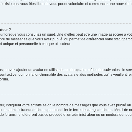
 n’existe pas, vous êtes libre de vous porter volontaire et commencer une nouvelle t
ateur ?
ur lorsque vous consultez un sujet. Une d’elles peut être une image associée à vo
mbre de messages que vous avez publié, ou permet de différencier votre statut parti
 unique et personnelle à chaque utilisateur.
ous pouvez ajouter un avatar en utilisant une des quatre méthodes suivantes : le serv
ent activer ou non la fonctionnalité des avatars et des méthodes qu’ils veuillent ren
forum.
ur, indiquent votre activité selon le nombre de messages que vous avez publié ou id
eul un administrateur du forum peut modifier le texte des rangs du forum. Merci de 
de forums ne toléreront pas ce procédé et un administrateur ou un modérateur pou