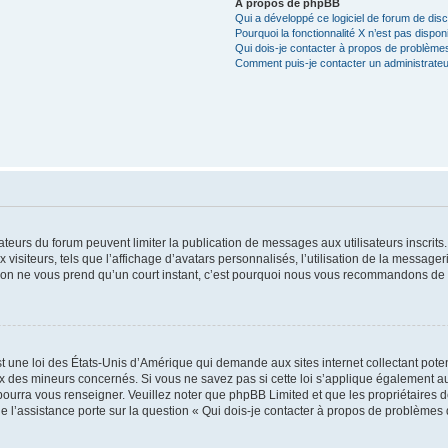
À propos de phpBB
Qui a développé ce logiciel de forum de dis
Pourquoi la fonctionnalité X n’est pas dispon
Qui dois-je contacter à propos de problèmes
Comment puis-je contacter un administrateu
trateurs du forum peuvent limiter la publication de messages aux utilisateurs inscri
visiteurs, tels que l’affichage d’avatars personnalisés, l’utilisation de la messager
ription ne vous prend qu’un court instant, c’est pourquoi nous vous recommandons de l
t une loi des États-Unis d’Amérique qui demande aux sites internet collectant pot
 des mineurs concernés. Si vous ne savez pas si cette loi s’applique également au
 pourra vous renseigner. Veuillez noter que phpBB Limited et que les propriétaires
ue l’assistance porte sur la question « Qui dois-je contacter à propos de problèmes 