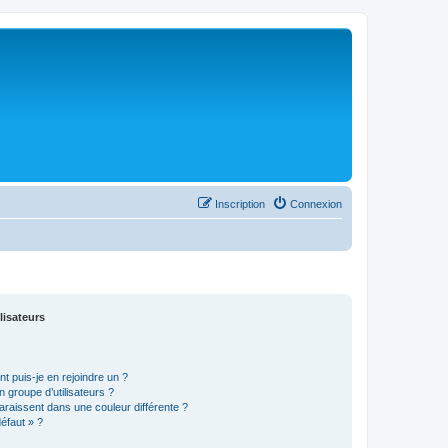
Inscription
Connexion
lisateurs
t puis-je en rejoindre un ?
 groupe d’utilisateurs ?
araissent dans une couleur différente ?
défaut » ?