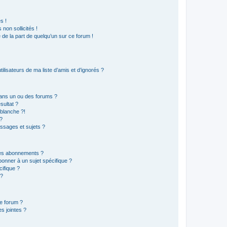
s !
non sollicités !
e de la part de quelqu’un sur ce forum !
lisateurs de ma liste d’amis et d’ignorés ?
ans un ou des forums ?
sultat ?
blanche ?!
?
ssages et sujets ?
t les abonnements ?
onner à un sujet spécifique ?
ifique ?
 ?
ce forum ?
s jointes ?