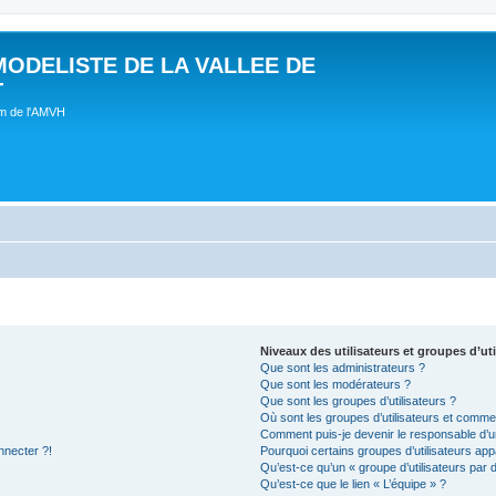
MODELISTE DE LA VALLEE DE
T
um de l'AMVH
Niveaux des utilisateurs et groupes d’uti
Que sont les administrateurs ?
Que sont les modérateurs ?
Que sont les groupes d’utilisateurs ?
Où sont les groupes d’utilisateurs et commen
Comment puis-je devenir le responsable d’un
nnecter ?!
Pourquoi certains groupes d’utilisateurs app
Qu’est-ce qu’un « groupe d’utilisateurs par 
Qu’est-ce que le lien « L’équipe » ?