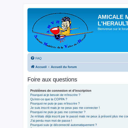
AMICALE 
L'HERAUL
Bienvenue sur le for
FAQ
Accueil
Accueil du forum
Foire aux questions
Problèmes de connexion et d’inscription
Pourquoi ai-je besoin de m’inscrire ?
Qu’est-ce que la COPPA ?
Pourquoi ne puis-je pas m’inscrire ?
Je suis inscrit mais je ne peux pas me connecter !
Pourquoi ne puis-je pas me connecter ?
Je m’étais déjà inscrit par le passé mais ne peux à présent plus me co
J’ai perdu mon mot de passe !
Pourquoi suis-je déconnecté automatiquement ?