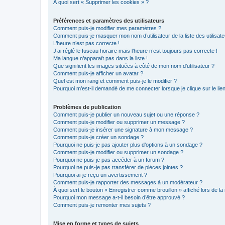
À quoi sert « Supprimer les cookies » ?
Préférences et paramètres des utilisateurs
Comment puis-je modifier mes paramètres ?
Comment puis-je masquer mon nom d’utilisateur de la liste des utilisate
L’heure n’est pas correcte !
J’ai réglé le fuseau horaire mais l’heure n’est toujours pas correcte !
Ma langue n’apparaît pas dans la liste !
Que signifient les images situées à côté de mon nom d’utilisateur ?
Comment puis-je afficher un avatar ?
Quel est mon rang et comment puis-je le modifier ?
Pourquoi m’est-il demandé de me connecter lorsque je clique sur le lien 
Problèmes de publication
Comment puis-je publier un nouveau sujet ou une réponse ?
Comment puis-je modifier ou supprimer un message ?
Comment puis-je insérer une signature à mon message ?
Comment puis-je créer un sondage ?
Pourquoi ne puis-je pas ajouter plus d’options à un sondage ?
Comment puis-je modifier ou supprimer un sondage ?
Pourquoi ne puis-je pas accéder à un forum ?
Pourquoi ne puis-je pas transférer de pièces jointes ?
Pourquoi ai-je reçu un avertissement ?
Comment puis-je rapporter des messages à un modérateur ?
À quoi sert le bouton « Enregistrer comme brouillon » affiché lors de la 
Pourquoi mon message a-t-il besoin d’être approuvé ?
Comment puis-je remonter mes sujets ?
Mise en forme et types de sujets