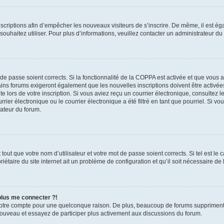
inscriptions afin d’empêcher les nouveaux visiteurs de s’inscrire. De même, il est é
s souhaitez utiliser. Pour plus d’informations, veuillez contacter un administrateur du
t de passe soient corrects. Si la fonctionnalité de la COPPA est activée et que vous 
ains forums exigeront également que les nouvelles inscriptions doivent être activée
te lors de votre inscription. Si vous aviez reçu un courrier électronique, consultez l
r électronique ou le courrier électronique a été filtré en tant que pourriel. Si vo
rateur du forum.
out que votre nom d’utilisateur et votre mot de passe soient corrects. Si tel est le
iétaire du site internet ait un problème de configuration et qu’il soit nécessaire de l
 plus me connecter ?!
votre compte pour une quelconque raison. De plus, beaucoup de forums suppriment pér
 nouveau et essayez de participer plus activement aux discussions du forum.