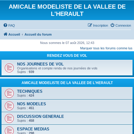
AMICALE MODELISTE DE LA VALLEE DE
L'HERAULT
FAQ
Inscription
Connexion
Accueil
Accueil du forum
Nous sommes le 07 août 2026, 12:43
Marquer tous les forums comme lus
RENDEZ VOUS DE VOL
NOS JOURNEES DE VOL
Organisations et compte rendu de nos journées de vols
Sujets :
939
AMICALE MODELISTE DE LA VALLEE DE L'HERAULT
TECHNIQUES
Sujets :
424
NOS MODELES
Sujets :
451
DISCUSSION GENERALE
Sujets :
458
ESPACE MEDIAS
Sujets :
298