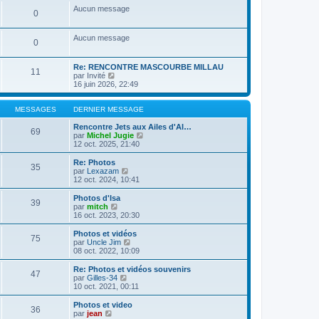
a
m
n
e
s
Aucun message
g
e
0
i
r
u
e
s
e
l
l
s
r
e
t
Aucun message
a
m
d
e
0
g
e
e
r
e
s
r
l
s
n
e
Re: RENCONTRE MASCOURBE MILLAU
11
a
i
C
d
par
Invité
g
e
o
e
16 juin 2026, 22:49
e
r
n
r
m
s
n
e
u
i
MESSAGES
DERNIER MESSAGE
s
l
e
s
t
r
Rencontre Jets aux Ailes d'Al…
69
a
e
m
C
par
Michel Jugie
g
r
e
o
12 oct. 2025, 21:40
e
l
s
n
e
s
s
Re: Photos
35
d
a
u
C
par
Lexazam
e
g
l
o
12 oct. 2024, 10:41
r
e
t
n
n
e
s
Photos d'Isa
39
i
r
u
C
par
mitch
e
l
l
o
16 oct. 2023, 20:30
r
e
t
n
m
d
e
s
Photos et vidéos
e
e
75
r
u
C
par
Uncle Jim
s
r
l
l
o
08 oct. 2022, 10:09
s
n
e
t
n
a
i
d
e
s
Re: Photos et vidéos souvenirs
g
e
e
47
r
u
C
par
Gilles-34
e
r
r
l
l
o
10 oct. 2021, 00:11
m
n
e
t
n
e
i
d
e
s
Photos et video
s
e
e
36
r
u
C
par
jean
s
r
r
l