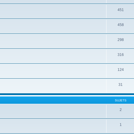
451
458
298
316
124
31
SUJETS
2
1