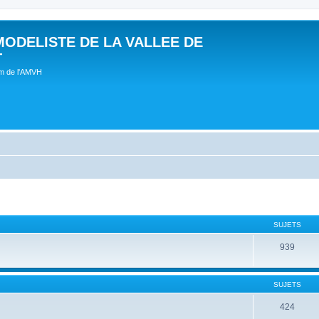
MODELISTE DE LA VALLEE DE
T
um de l'AMVH
SUJETS
939
SUJETS
424