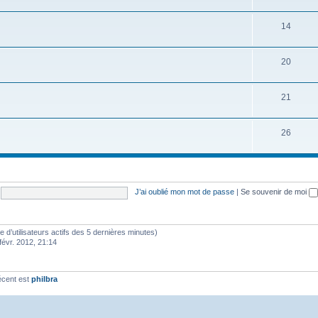
14
20
21
26
J’ai oublié mon mot de passe
|
Se souvenir de moi
bre d’utilisateurs actifs des 5 dernières minutes)
févr. 2012, 21:14
écent est
philbra