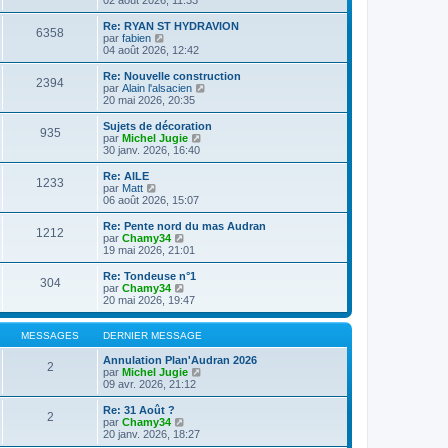
n
l
s
e
Re: RYAN ST HYDRAVION
6358
u
d
C
par
fabien
l
e
o
04 août 2026, 12:42
t
r
n
e
n
s
Re: Nouvelle construction
2394
r
i
u
C
par
Alain l'alsacien
l
e
l
o
20 mai 2026, 20:35
e
r
t
n
d
m
e
s
Sujets de décoration
e
e
935
r
u
C
par
Michel Jugie
r
s
l
l
o
30 janv. 2026, 16:40
n
s
e
t
n
i
a
d
e
s
Re: AILE
e
g
e
1233
r
u
C
par
Matt
r
e
r
l
l
o
06 août 2026, 15:07
m
n
e
t
n
e
i
d
e
s
Re: Pente nord du mas Audran
s
e
e
1212
r
u
C
par
Chamy34
s
r
r
l
l
o
19 mai 2026, 21:01
a
m
n
e
t
n
g
e
i
d
e
s
e
Re: Tondeuse n°1
s
e
e
304
r
u
C
par
Chamy34
s
r
r
l
l
o
20 mai 2026, 19:47
a
m
n
e
t
n
g
e
i
d
e
s
e
s
e
e
r
u
MESSAGES
DERNIER MESSAGE
s
r
r
l
l
a
m
n
e
t
Annulation Plan'Audran 2026
g
e
2
i
d
e
C
par
Michel Jugie
e
s
e
e
r
o
09 avr. 2026, 21:12
s
r
r
l
n
a
m
n
e
s
Re: 31 Août ?
g
e
2
i
d
u
C
par
Chamy34
e
s
e
e
l
o
20 janv. 2026, 18:27
s
r
r
t
n