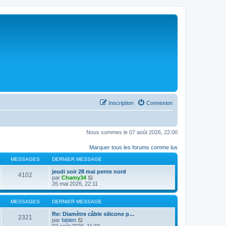
Inscription
Connexion
Nous sommes le 07 août 2026, 22:00
Marquer tous les forums comme lus
MESSAGES
DERNIER MESSAGE
jeudi soir 28 mai pente nord
4102
C
par
Chamy34
o
26 mai 2026, 22:11
n
s
u
MESSAGES
DERNIER MESSAGE
l
t
Re: Diamètre câble silicone p…
2321
C
e
par
fabien
o
r
02 août 2026, 11:33