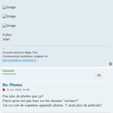
A plus
Jean
--
Ground control to Major Tom
Commencing countdown, engines on
http://modelesrc.blogspot.fr/
Chamy34
moderateur
Re: Photos
M
11 oct. 2019, 21:45
e
s
Pas plus de photos que ça?
s
Parce qu'on est pas tous sur les réseaux "sociaux"!
a
g
J'ai cru voir de superbes appareils photos. Y avait plus de pellicule?
e
n