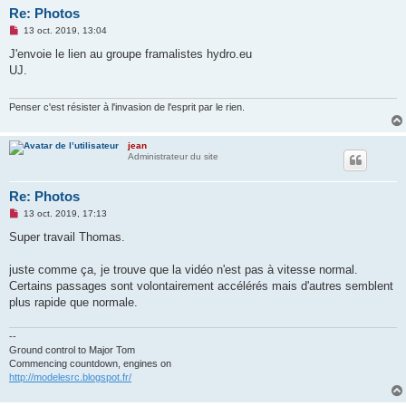
Re: Photos
M
13 oct. 2019, 13:04
e
s
J'envoie le lien au groupe framalistes hydro.eu
s
UJ.
a
g
e
n
Penser c'est résister à l'invasion de l'esprit par le rien.
o
n
l
jean
u
Administrateur du site
Re: Photos
M
13 oct. 2019, 17:13
e
s
Super travail Thomas.
s
a
g
juste comme ça, je trouve que la vidéo n'est pas à vitesse normal.
e
Certains passages sont volontairement accélérés mais d'autres semblent
n
o
plus rapide que normale.
n
l
u
--
Ground control to Major Tom
Commencing countdown, engines on
http://modelesrc.blogspot.fr/