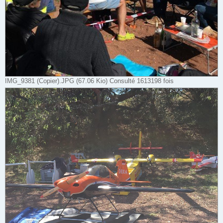
IMG_9381 (Copier).JPG (67.06 Kio) Consulté 1613198 fois