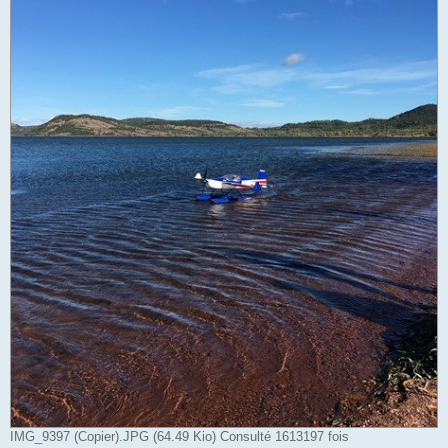
IMG_9397 (Copier).JPG (64.49 Kio) Consulté 1613197 fois