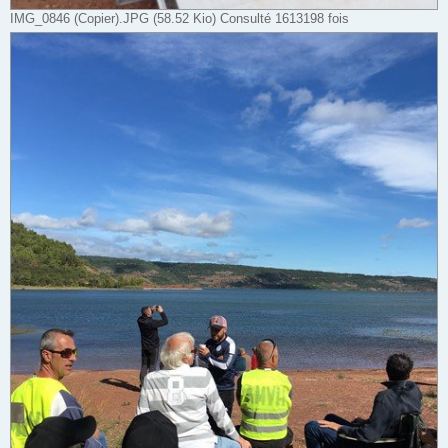
IMG_0846 (Copier).JPG (58.52 Kio) Consulté 1613198 fois