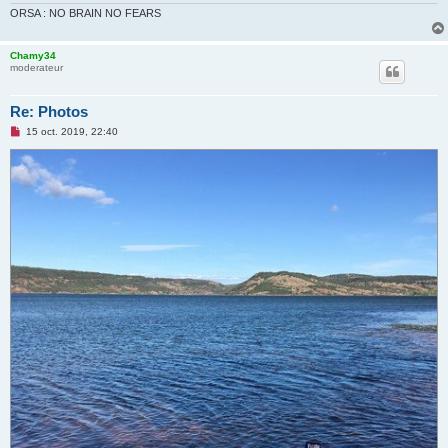
ORSA : NO BRAIN NO FEARS
Chamy34
moderateur
Re: Photos
M
15 oct. 2019, 22:40
e
s
s
a
g
e
n
o
n
l
u