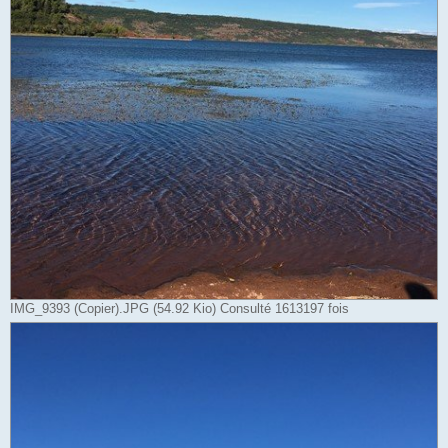
IMG_9393 (Copier).JPG (54.92 Kio) Consulté 1613197 fois