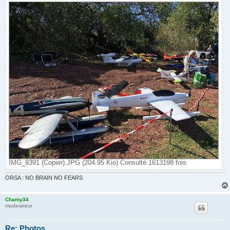
IMG_9391 (Copier).JPG (204.95 Kio) Consulté 1613198 fois
ORSA : NO BRAIN NO FEARS
Chamy34
moderateur
Re: Photos