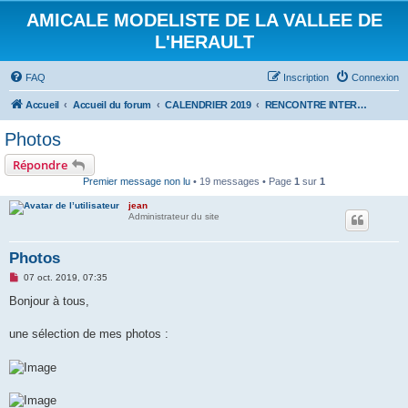
AMICALE MODELISTE DE LA VALLEE DE
L'HERAULT
FAQ
Inscription
Connexion
Accueil
Accueil du forum
CALENDRIER 2019
RENCONTRE INTERNATIONALE HYDRALAGOU DU 5 ET 6 OCTOBRE 2019
Photos
Répondre
Premier message non lu
• 19 messages • Page
1
sur
1
jean
Administrateur du site
Photos
M
07 oct. 2019, 07:35
e
s
Bonjour à tous,
s
a
g
une sélection de mes photos :
e
n
o
n
l
u