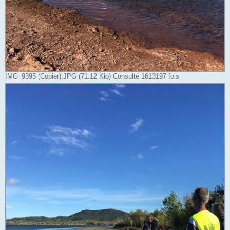
IMG_9395 (Copier).JPG (71.12 Kio) Consulté 1613197 fois