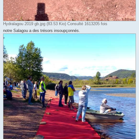
Hydralagou 2019 gb.jpg (83.53 Kio) Consulté 1613205 fois
notre Salagou a des trésors insoupçonnés.