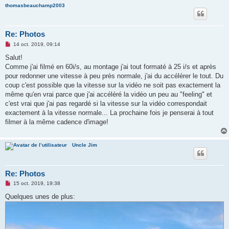
thomasbeauchamp2003
Re: Photos
M
14 oct. 2019, 09:14
e
s
Salut!
s
Comme j'ai filmé en 60i/s, au montage j'ai tout formaté à 25 i/s et après
a
g
pour redonner une vitesse à peu près normale, j'ai du accélérer le tout. Du
e
coup c'est possible que la vitesse sur la vidéo ne soit pas exactement la
n
o
même qu'en vrai parce que j'ai accéléré la vidéo un peu au "feeling" et
n
c'est vrai que j'ai pas regardé si la vitesse sur la vidéo correspondait
l
u
exactement à la vitesse normale... La prochaine fois je penserai à tout
filmer à la même cadence d'image!
Uncle Jim
Re: Photos
M
15 oct. 2019, 19:38
e
s
Quelques unes de plus:
s
a
g
e
n