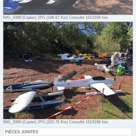
IMG_9388 (Copier).JPG (148.87 Kio) Consulté 1613198 fois
IMG_9390 (Copier).JPG (203.75 Kio) Consulté 1613198 fois
PIÈCES JOINTES