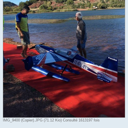
IMG_9400 (Copier).JPG (71.12 Kio) Consulté 1613197 fois