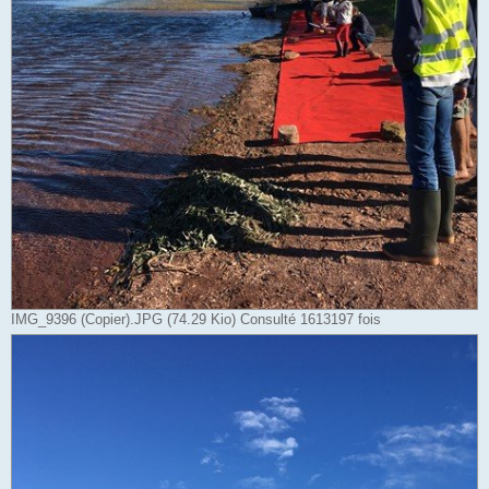
IMG_9396 (Copier).JPG (74.29 Kio) Consulté 1613197 fois