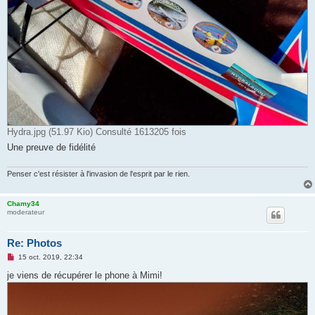
Hydra.jpg (51.97 Kio) Consulté 1613205 fois
Une preuve de fidélité
Penser c'est résister à l'invasion de l'esprit par le rien.
Chamy34
moderateur
Re: Photos
M
15 oct. 2019, 22:34
e
s
je viens de récupérer le phone à Mimi!
s
a
g
e