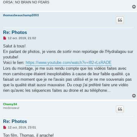
o
ORSA : NO BRAIN NO FEARS
n
l
u
thomasbeauchamp2003
Re: Photos
M
12 oct. 2019, 21:02
e
s
Salut à tous!
s
En parlant de photos, je viens de sortir mon reportage de l'Hydralagou sur
a
g
youtube!
e
Voici le lien:
https://www.youtube.com/watch?v=l82-rLsRADE
n
o
Lors du montage, je me suis rendu compte que les vidéos faites avec
n
mon caméscope étaient inexploitables à cause de leur faible qualité. ça
l
u
faisait un moment que je ne l'avais pas utilisé et je ne me souvenais pas
que la qualité était aussi mauvaise. Du coup j'ai préféré faire une vidéo
rien qu'avec les séquences faites au drone et au téléphone...
Chamy34
moderateur
Re: Photos
M
12 oct. 2019, 23:01
e
s
Ton film, Thomas, il arrache!