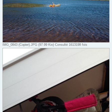
IMG_0843 (Copier).JPG (97.99 Kio) Consulté 1613198 fois