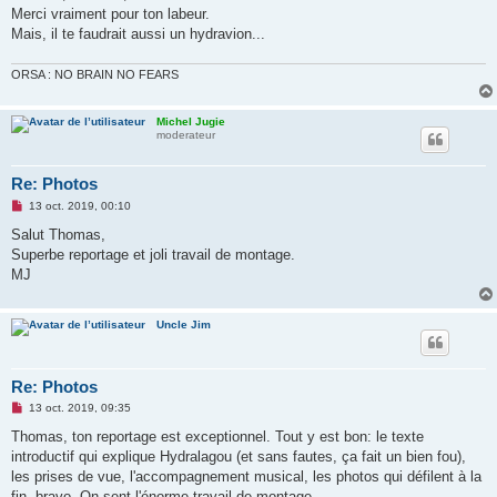
s
Merci vraiment pour ton labeur.
a
g
Mais, il te faudrait aussi un hydravion...
e
n
o
ORSA : NO BRAIN NO FEARS
n
l
u
Michel Jugie
moderateur
Re: Photos
M
13 oct. 2019, 00:10
e
s
Salut Thomas,
s
Superbe reportage et joli travail de montage.
a
g
MJ
e
n
o
n
Uncle Jim
l
u
Re: Photos
M
13 oct. 2019, 09:35
e
s
Thomas, ton reportage est exceptionnel. Tout y est bon: le texte
s
introductif qui explique Hydralagou (et sans fautes, ça fait un bien fou),
a
g
les prises de vue, l'accompagnement musical, les photos qui défilent à la
e
fin, bravo. On sent l'énorme travail de montage.