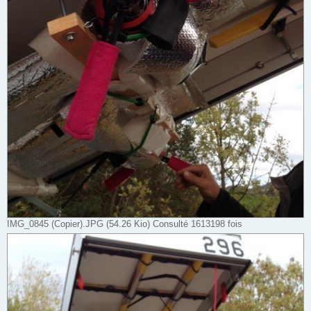
IMG_0845 (Copier).JPG (54.26 Kio) Consulté 1613198 fois