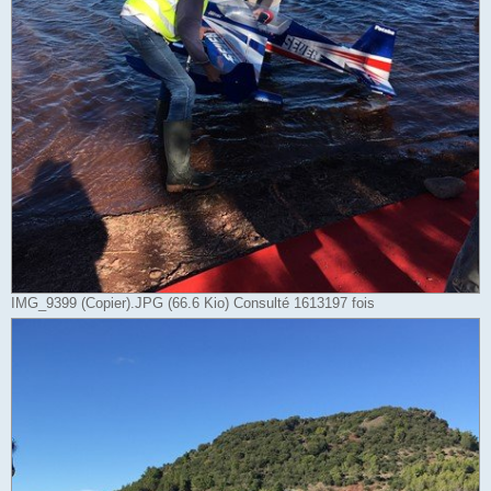
IMG_9399 (Copier).JPG (66.6 Kio) Consulté 1613197 fois