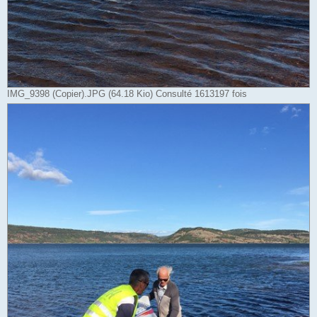
IMG_9398 (Copier).JPG (64.18 Kio) Consulté 1613197 fois