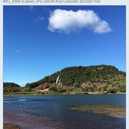
IMG_9394 (Copier).JPG (58.09 Kio) Consulté 1613197 fois