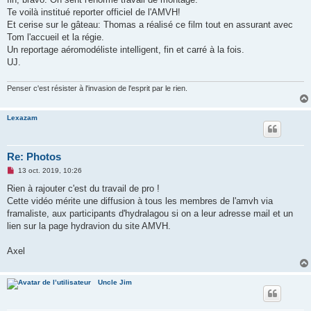
n
o
Te voilà institué reporter officiel de l'AMVH!
n
Et cerise sur le gâteau: Thomas a réalisé ce film tout en assurant avec
l
u
Tom l'accueil et la régie.
Un reportage aéromodéliste intelligent, fin et carré à la fois.
UJ.
Penser c'est résister à l'invasion de l'esprit par le rien.
Lexazam
Re: Photos
M
13 oct. 2019, 10:26
e
s
Rien à rajouter c'est du travail de pro !
s
Cette vidéo mérite une diffusion à tous les membres de l'amvh via
a
g
framaliste, aux participants d'hydralagou si on a leur adresse mail et un
e
lien sur la page hydravion du site AMVH.
n
o
n
Axel
l
u
Uncle Jim