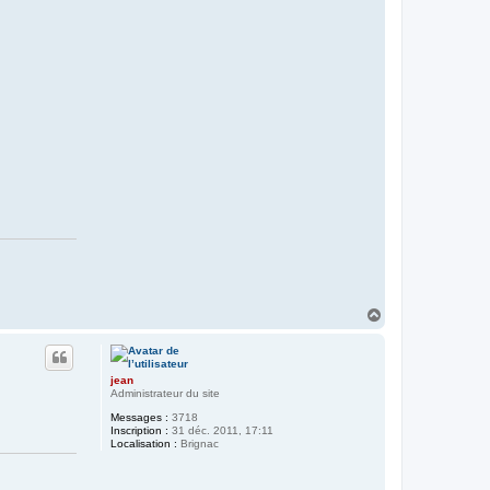
H
a
u
t
jean
Administrateur du site
Messages :
3718
Inscription :
31 déc. 2011, 17:11
Localisation :
Brignac