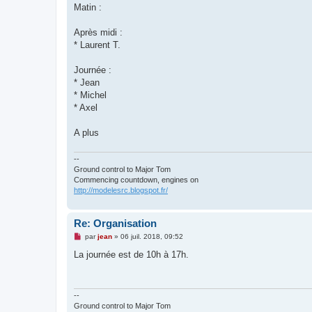
o
Matin :
n
l
u
Après midi :
* Laurent T.
Journée :
* Jean
* Michel
* Axel
A plus
--
Ground control to Major Tom
Commencing countdown, engines on
http://modelesrc.blogspot.fr/
Re: Organisation
M
par
jean
»
06 juil. 2018, 09:52
e
s
La journée est de 10h à 17h.
s
a
g
e
n
--
o
Ground control to Major Tom
n