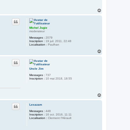
H
a
u
t
Michel Jugie
moderateur
Messages :
2079
Inscription :
19 juil. 2011, 22:48
Localisation :
Paulhan
H
a
u
t
Uncle Jim
Messages :
737
Inscription :
10 mai 2018, 18:55
H
a
u
Lexazam
t
Messages :
448
Inscription :
16 oct. 2016, 11:11
Localisation :
Clermont l'Hérault