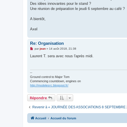
e
Des idées innovantes pour le stand ?
n
o
Une réunion de préparation le jeudi 6 septembre au café ?
n
l
u
A bientôt,
Axel
Re: Organisation
M
par
jean
»
14 août 2018, 21:38
e
s
Laurent T. sera avec nous l'après midi.
s
a
g
e
n
--
o
Ground control to Major Tom
n
Commencing countdown, engines on
l
http://modelesrc.blogspot.fr/
u
Répondre
Revenir à « JOURNÉE DES ASSOCIATIONS 8 SEPTEMBRE 
Accueil
Accueil du forum