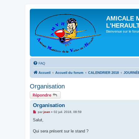
AMICALE 
L'HERAUL
Bienvenue sur le for
FAQ
Accueil
Accueil du forum
CALENDRIER 2018
JOURNÉE
Organisation
Répondre
Organisation
M
par
jean
»
02 juil. 2018, 08:59
e
s
Salut,
s
a
g
Qui sera présent sur le stand ?
e
n