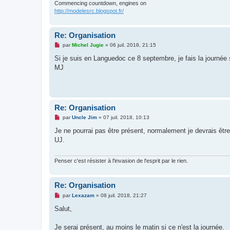
Commencing countdown, engines on
l
http://modelesrc.blogspot.fr/
u
Re: Organisation
M
par
Michel Jugie
»
06 juil. 2018, 21:15
e
s
Si je suis en Languedoc ce 8 septembre, je fais la journée 
s
MJ
a
g
e
n
o
n
Re: Organisation
l
u
M
par
Uncle Jim
»
07 juil. 2018, 10:13
e
s
Je ne pourrai pas être présent, normalement je devrais êtr
s
UJ.
a
g
e
n
Penser c'est résister à l'invasion de l'esprit par le rien.
o
n
l
Re: Organisation
u
M
par
Lexazam
»
08 juil. 2018, 21:27
e
s
Salut,
s
a
g
Je serai présent, au moins le matin si ce n'est la journée.