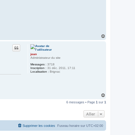
H
a
u
t
jean
Administrateur du site
Messages :
3718
Inscription :
31 déc. 2011, 17:11
Localisation :
Brignac
H
a
6 messages • Page
1
sur
1
u
t
Aller
Supprimer les cookies
Fuseau horaire sur
UTC+02:00