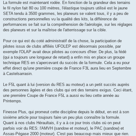
La formule est maintenant rodée. En fonction de la grandeur des terrains
le fil nylon fait 80 ou 100 mètres, l'élastique toujours utilisé est le jaune
SETA tendu à 3500 grammes, les planeurs se valent tous, il y a peu de
constructions personnelles vu la qualité des kits, la différence de
performances se fait sur la compréhension de l'aérologie, sur les réglages
des planeurs et sur la maîtrise de l'atterrissage sur la cible.
Pour ce qui est du coté administratif de la chose, la participation de
pilotes issus de clubs affiliés UFOLEP est désormais possible, par
exemple l'OLAP avait deux pilotes au concours d'hier. De plus, la fédé
(qui a toujours une longueur de retard) a enfin mis en place un groupe
technique RES en s'apercevant du succès de la formule. Cela a eu pour
effet direct qu'une première coupe de France F3L aura lieu en Septembre
à Castelsarrasin.
Le F5L quant à lui (version du RES au moteur) a un petit succès auprès
des personnes âgées et des clubs qui ont des terrains exigus. Ceci étant,
une première Coupe de France F5L a aussi eu lieu cette année au
Printemps.
Finesse Plus, qui promeut cette discipline depuis le début, en est à son
sixième article pour toujours faire un peu plus connaître la formule.
Quant à nos clubs Héraultais, il y a à ce jour trois clubs où on peut
parfois voir du RES: l'AMVH (sandow et moteur), le PAC (sandow) et
Assas-Pégase 2000 (moteur). C'est pas beaucoup mais mieux que rien.