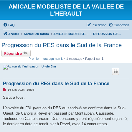
AMICALE MODELISTE DE LA VALLEE DE
L'HERAULT
FAQ
Inscription
Connexion
Accueil
Accueil du forum
AMICALE MODELISTE DE LA VALLEE DE L'HERAULT
DISCUSSION GENERALE
Progression du RES dans le Sud de la France
Répondre
Premier message non lu
• 1 message • Page
1
sur
1
Uncle Jim
Progression du RES dans le Sud de la France
M
16 juin 2024, 16:06
e
s
Salut à tous,
s
a
g
L'envolée du F3L (version du RES au sandow) se confirme dans le Sud-
e
Ouest, de Cahors à Revel en passant par Montauban, Caussade,
n
o
Toulouse ou Castelsarrasin. Des concours y sont régulièrement organisé,
n
le dernier en date se tenait hier à Revel, avec 14 concurrents.
l
u