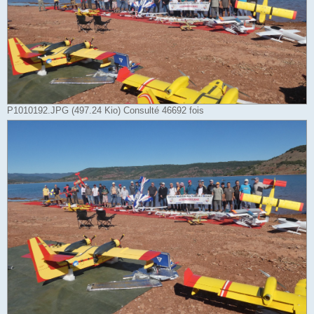
P1010192.JPG (497.24 Kio) Consulté 46692 fois