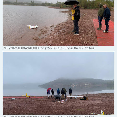
IMG-20241008-WA0000.jpg (256.35 Kio) Consulté 46672 fois