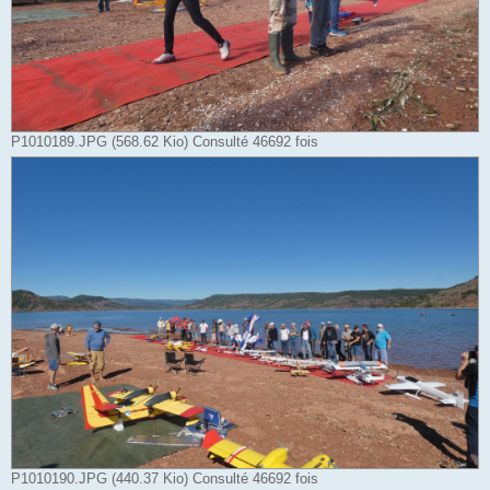
P1010189.JPG (568.62 Kio) Consulté 46692 fois
P1010190.JPG (440.37 Kio) Consulté 46692 fois