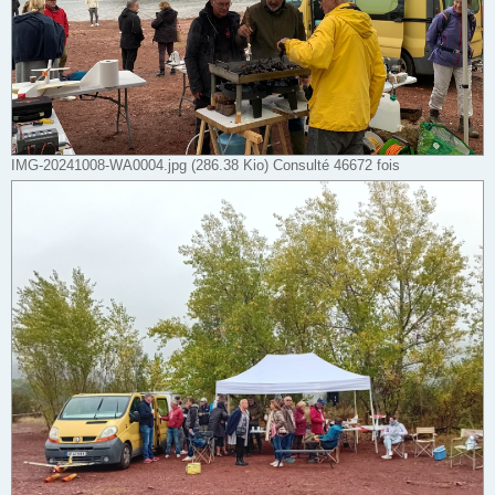
IMG-20241008-WA0004.jpg (286.38 Kio) Consulté 46672 fois