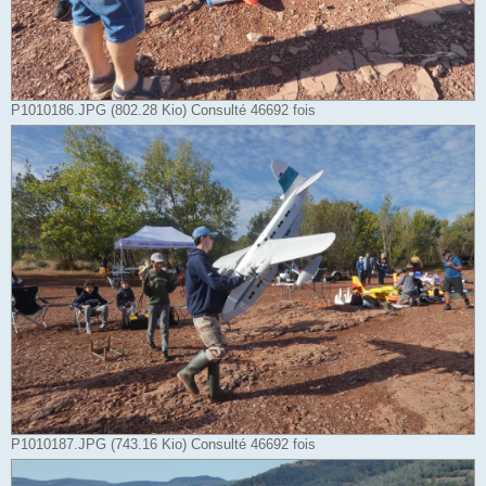
P1010186.JPG (802.28 Kio) Consulté 46692 fois
P1010187.JPG (743.16 Kio) Consulté 46692 fois