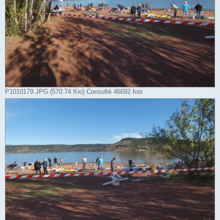
P1010179.JPG (570.74 Kio) Consulté 46692 fois