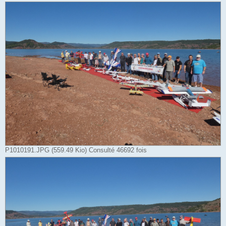
P1010191.JPG (559.49 Kio) Consulté 46692 fois