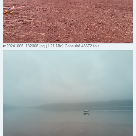
m20241006_132008.jpg (1.21 Mio) Consulté 46672 fois