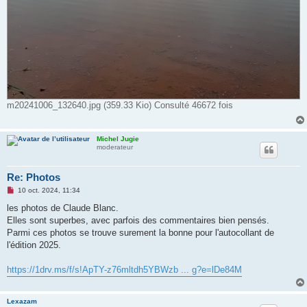
m20241006_132640.jpg (359.33 Kio) Consulté 46672 fois
Michel Jugie
moderateur
Re: Photos
M
10 oct. 2024, 11:34
e
s
les photos de Claude Blanc.
s
Elles sont superbes, avec parfois des commentaires bien pensés.
a
g
Parmi ces photos se trouve surement la bonne pour l'autocollant de
e
l'édition 2025.
n
o
n
https://1drv.ms/f/s!ApTY-z76mltdh5YBWzb ... g?e=lDe84M
l
u
Lexazam