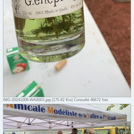
IMG-20241008-WA0003.jpg (175.82 Kio) Consulté 46672 fois