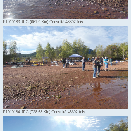
P1010183.JPG (661.9 Kio) Consulté 46692 fois
P1010184.JPG (728.68 Kio) Consulté 46692 fois