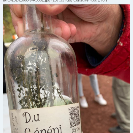
IMG-20241008-WA0002.jpg (187.53 Kio) Consulté 46672 fois