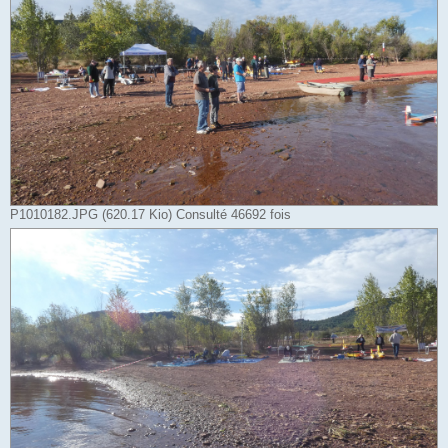
P1010182.JPG (620.17 Kio) Consulté 46692 fois