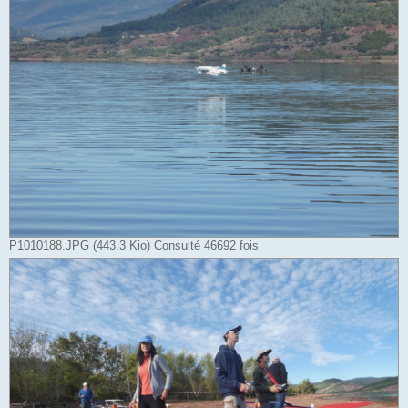
P1010188.JPG (443.3 Kio) Consulté 46692 fois