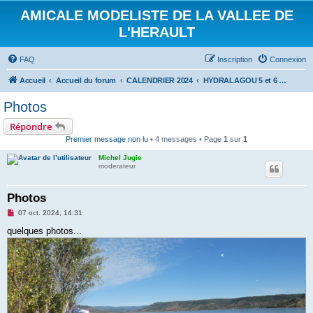
AMICALE MODELISTE DE LA VALLEE DE
L'HERAULT
FAQ
Inscription
Connexion
Accueil
Accueil du forum
CALENDRIER 2024
HYDRALAGOU 5 et 6 Octobre 2024
Photos
Répondre
Premier message non lu
• 4 messages • Page
1
sur
1
Michel Jugie
moderateur
Photos
M
07 oct. 2024, 14:31
e
s
quelques photos...
s
a
g
e
n
o
n
l
u