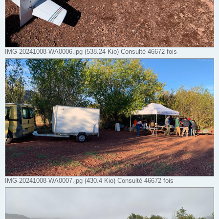
IMG-20241008-WA0006.jpg (538.24 Kio) Consulté 46672 fois
IMG-20241008-WA0007.jpg (430.4 Kio) Consulté 46672 fois