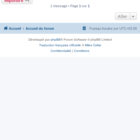
Répondre
1 message • Page
1
sur
1
Aller
Accueil
Accueil du forum
Fuseau horaire sur
UTC+02:00
Développé par
phpBB
® Forum Software © phpBB Limited
Traduction française officielle
©
Miles Cellar
Confidentialité
|
Conditions