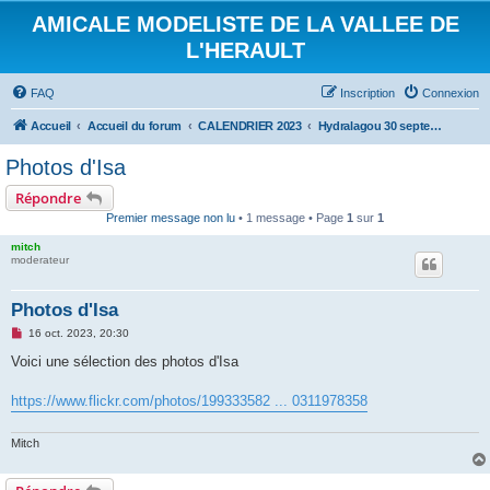
AMICALE MODELISTE DE LA VALLEE DE
L'HERAULT
FAQ
Inscription
Connexion
Accueil
Accueil du forum
CALENDRIER 2023
Hydralagou 30 septembre et 1 octobre 2023
Photos d'Isa
Répondre
Premier message non lu
• 1 message • Page
1
sur
1
mitch
moderateur
Photos d'Isa
M
16 oct. 2023, 20:30
e
s
Voici une sélection des photos d'Isa
s
a
g
https://www.flickr.com/photos/199333582 ... 0311978358
e
n
o
Mitch
n
l
u