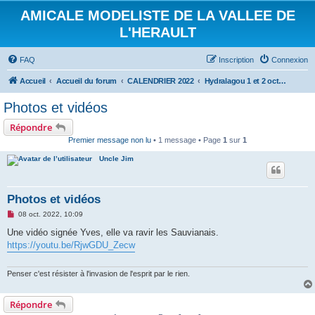
AMICALE MODELISTE DE LA VALLEE DE
L'HERAULT
FAQ
Inscription
Connexion
Accueil
Accueil du forum
CALENDRIER 2022
Hydralagou 1 et 2 octobre 2022
Photos et vidéos
Répondre
Premier message non lu
• 1 message • Page
1
sur
1
Uncle Jim
Photos et vidéos
M
08 oct. 2022, 10:09
e
s
Une vidéo signée Yves, elle va ravir les Sauvianais.
s
https://youtu.be/RjwGDU_Zecw
a
g
e
n
Penser c'est résister à l'invasion de l'esprit par le rien.
o
n
l
Répondre
u