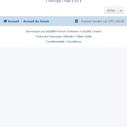
1 message • Page
1
sur
1
Aller
Accueil
Accueil du forum
Fuseau horaire sur
UTC+02:00
Développé par
phpBB
® Forum Software © phpBB Limited
Traduction française officielle
©
Miles Cellar
Confidentialité
|
Conditions