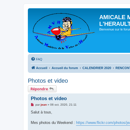
AMICALE 
L'HERAUL
Bienvenue sur le for
FAQ
Accueil
Accueil du forum
CALENDRIER 2020
RENCONT
Photos et video
Répondre
Photos et video
M
par
jean
»
06 oct. 2020, 21:11
e
s
Salut à tous,
s
a
g
Mes photos du Weekend :
https://www.flickr.com/photos/j
e
n