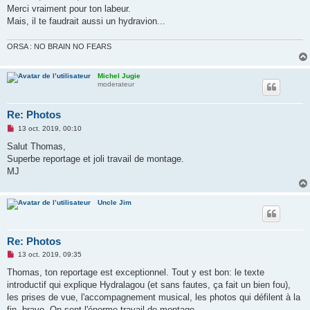
s
Merci vraiment pour ton labeur.
a
g
Mais, il te faudrait aussi un hydravion...
e
n
o
ORSA : NO BRAIN NO FEARS
n
l
u
Michel Jugie
moderateur
Re: Photos
M
13 oct. 2019, 00:10
e
s
Salut Thomas,
s
Superbe reportage et joli travail de montage.
a
g
MJ
e
n
o
n
Uncle Jim
l
u
Re: Photos
M
13 oct. 2019, 09:35
e
s
Thomas, ton reportage est exceptionnel. Tout y est bon: le texte
s
introductif qui explique Hydralagou (et sans fautes, ça fait un bien fou),
a
g
les prises de vue, l'accompagnement musical, les photos qui défilent à la
e
fin, bravo. On sent l'énorme travail de montage.