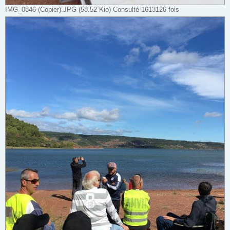
IMG_0846 (Copier).JPG (58.52 Kio) Consulté 1613126 fois