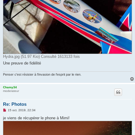
Hydra.jpg (51.97 Kio) Consulté 1613133 fois
Une preuve de fidélité
Penser c'est résister à l'invasion de l'esprit par le rien.
Chamy34
moderateur
Re: Photos
M
15 oct. 2019, 22:34
e
s
je viens de récupérer le phone à Mimi!
s
a
g
e