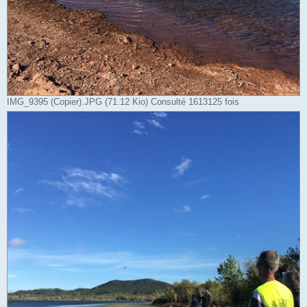
IMG_9395 (Copier).JPG (71.12 Kio) Consulté 1613125 fois