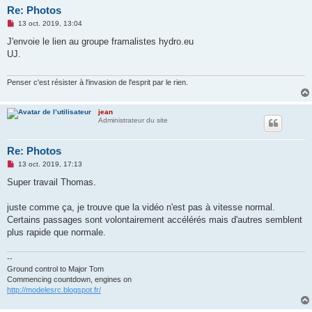
Re: Photos
M
13 oct. 2019, 13:04
e
s
J'envoie le lien au groupe framalistes hydro.eu
s
UJ.
a
g
e
n
Penser c'est résister à l'invasion de l'esprit par le rien.
o
n
l
jean
u
Administrateur du site
Re: Photos
M
13 oct. 2019, 17:13
e
s
Super travail Thomas.
s
a
g
juste comme ça, je trouve que la vidéo n'est pas à vitesse normal.
e
Certains passages sont volontairement accélérés mais d'autres semblent
n
o
plus rapide que normale.
n
l
u
--
Ground control to Major Tom
Commencing countdown, engines on
http://modelesrc.blogspot.fr/