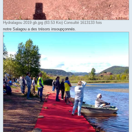
Hydralagou 2019 gb.jpg (83.53 Kio) Consulté 1613133 fois
notre Salagou a des trésors insoupçonnés.