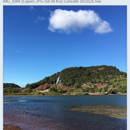
IMG_9394 (Copier).JPG (58.09 Kio) Consulté 1613125 fois