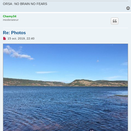
ORSA : NO BRAIN NO FEARS
Chamy34
moderateur
Re: Photos
M
15 oct. 2019, 22:40
e
s
s
a
g
e
n
o
n
l
u