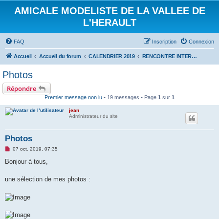
AMICALE MODELISTE DE LA VALLEE DE
L'HERAULT
FAQ
Inscription
Connexion
Accueil
Accueil du forum
CALENDRIER 2019
RENCONTRE INTERNATIONALE HYDRALAGOU DU 5 ET 6 OCTOBRE 2019
Photos
Répondre
Premier message non lu
• 19 messages • Page
1
sur
1
jean
Administrateur du site
Photos
M
07 oct. 2019, 07:35
e
s
Bonjour à tous,
s
a
g
une sélection de mes photos :
e
n
o
n
l
u