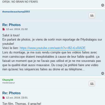
o
ORSA : NO BRAIN NO FEARS
n
l
u
thomasbeauchamp2003
Re: Photos
M
12 oct. 2019, 21:02
e
s
Salut à tous!
s
En parlant de photos, je viens de sortir mon reportage de l'Hydralagou sur
a
g
youtube!
e
Voici le lien:
https://www.youtube.com/watch?v=l82-rLsRADE
n
o
Lors du montage, je me suis rendu compte que les vidéos faites avec
n
mon caméscope étaient inexploitables à cause de leur faible qualité. ça
l
u
faisait un moment que je ne l'avais pas utilisé et je ne me souvenais pas
que la qualité était aussi mauvaise. Du coup j'ai préféré faire une vidéo
rien qu'avec les séquences faites au drone et au téléphone...
Chamy34
moderateur
Re: Photos
M
12 oct. 2019, 23:01
e
s
Ton film, Thomas, il arrache!