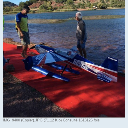
IMG_9400 (Copier).JPG (71.12 Kio) Consulté 1613125 fois