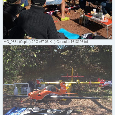
IMG_9381 (Copier).JPG (67.06 Kio) Consulté 1613126 fois