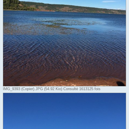
IMG_9393 (Copier).JPG (54.92 Kio) Consulté 1613125 fois