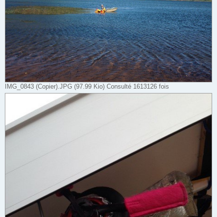
IMG_0843 (Copier).JPG (97.99 Kio) Consulté 1613126 fois