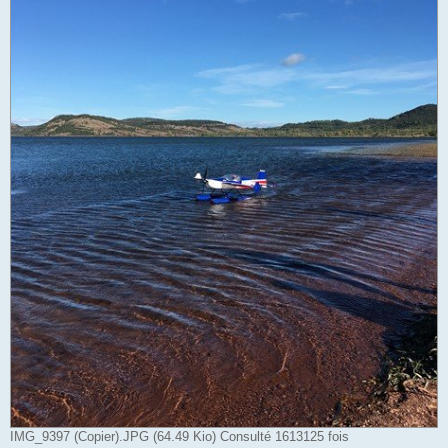
IMG_9397 (Copier).JPG (64.49 Kio) Consulté 1613125 fois