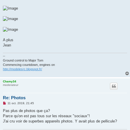
A plus
Jean
--
Ground control to Major Tom
Commencing countdown, engines on
http://modelesrc.blogspot.fr/
Chamy34
moderateur
Re: Photos
M
11 oct. 2019, 21:45
e
s
Pas plus de photos que ça?
s
Parce qu'on est pas tous sur les réseaux "sociaux"!
a
g
J'ai cru voir de superbes appareils photos. Y avait plus de pellicule?
e
n