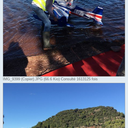
IMG_9399 (Copier).JPG (66.6 Kio) Consulté 1613125 fois