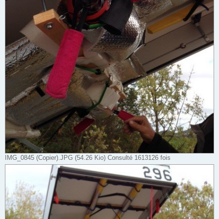
IMG_0845 (Copier).JPG (54.26 Kio) Consulté 1613126 fois