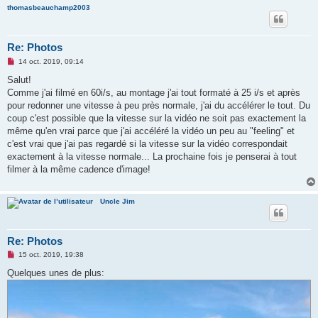
thomasbeauchamp2003
Re: Photos
M
14 oct. 2019, 09:14
e
s
Salut!
s
Comme j'ai filmé en 60i/s, au montage j'ai tout formaté à 25 i/s et après
a
g
pour redonner une vitesse à peu près normale, j'ai du accélérer le tout. Du
e
coup c'est possible que la vitesse sur la vidéo ne soit pas exactement la
n
o
même qu'en vrai parce que j'ai accéléré la vidéo un peu au "feeling" et
n
c'est vrai que j'ai pas regardé si la vitesse sur la vidéo correspondait
l
u
exactement à la vitesse normale... La prochaine fois je penserai à tout
filmer à la même cadence d'image!
Uncle Jim
Re: Photos
M
15 oct. 2019, 19:38
e
s
Quelques unes de plus:
s
a
g
e
n