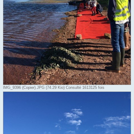
IMG_9396 (Copier).JPG (74.29 Kio) Consulté 1613125 fois