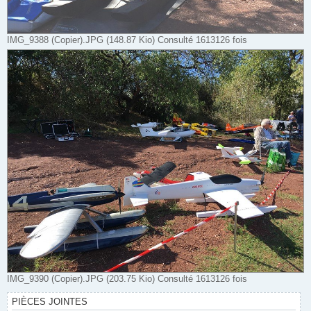
IMG_9388 (Copier).JPG (148.87 Kio) Consulté 1613126 fois
IMG_9390 (Copier).JPG (203.75 Kio) Consulté 1613126 fois
PIÈCES JOINTES