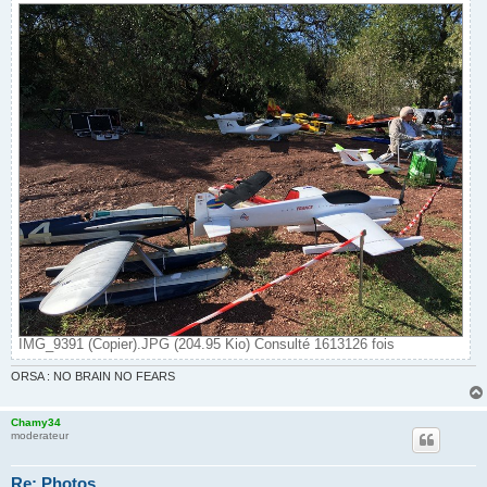
IMG_9391 (Copier).JPG (204.95 Kio) Consulté 1613126 fois
ORSA : NO BRAIN NO FEARS
Chamy34
moderateur
Re: Photos