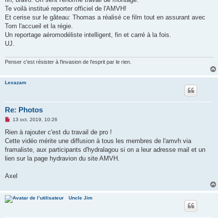
n
o
Te voilà institué reporter officiel de l'AMVH!
n
Et cerise sur le gâteau: Thomas a réalisé ce film tout en assurant avec
l
u
Tom l'accueil et la régie.
Un reportage aéromodéliste intelligent, fin et carré à la fois.
UJ.
Penser c'est résister à l'invasion de l'esprit par le rien.
Lexazam
Re: Photos
M
13 oct. 2019, 10:26
e
s
Rien à rajouter c'est du travail de pro !
s
Cette vidéo mérite une diffusion à tous les membres de l'amvh via
a
g
framaliste, aux participants d'hydralagou si on a leur adresse mail et un
e
lien sur la page hydravion du site AMVH.
n
o
n
Axel
l
u
Uncle Jim