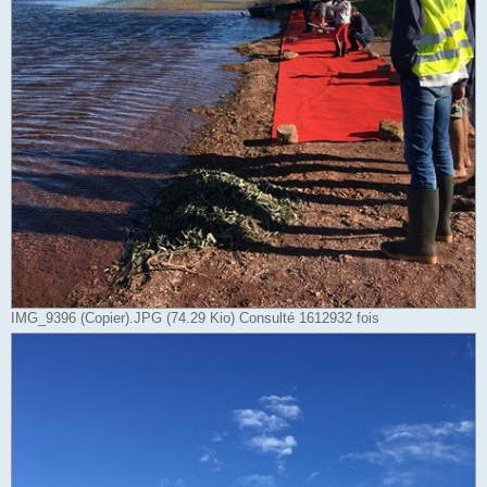
IMG_9396 (Copier).JPG (74.29 Kio) Consulté 1612932 fois