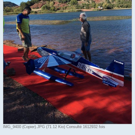
IMG_9400 (Copier).JPG (71.12 Kio) Consulté 1612932 fois