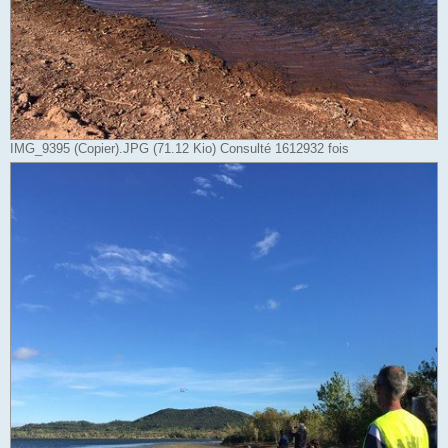
IMG_9395 (Copier).JPG (71.12 Kio) Consulté 1612932 fois