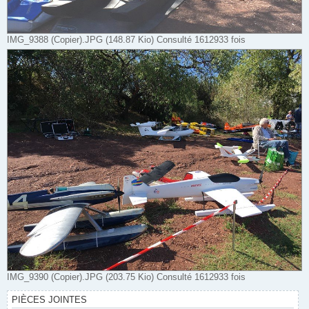
IMG_9388 (Copier).JPG (148.87 Kio) Consulté 1612933 fois
IMG_9390 (Copier).JPG (203.75 Kio) Consulté 1612933 fois
PIÈCES JOINTES