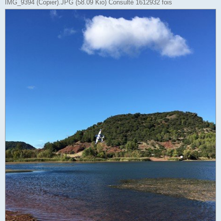
IMG_9394 (Copier).JPG (58.09 Kio) Consulté 1612932 fois