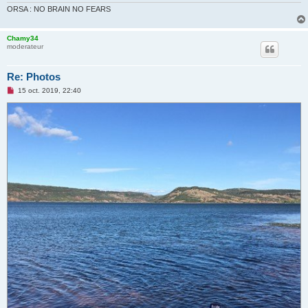
ORSA : NO BRAIN NO FEARS
Chamy34
moderateur
Re: Photos
M
15 oct. 2019, 22:40
e
s
s
a
g
e
n
o
n
l
u