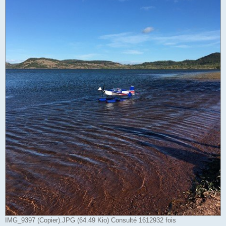
IMG_9397 (Copier).JPG (64.49 Kio) Consulté 1612932 fois