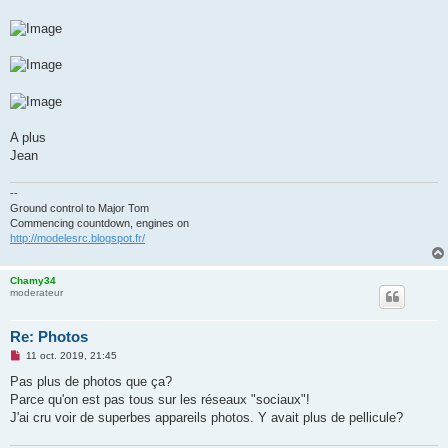
A plus
Jean
--
Ground control to Major Tom
Commencing countdown, engines on
http://modelesrc.blogspot.fr/
Chamy34
moderateur
Re: Photos
M
11 oct. 2019, 21:45
e
s
Pas plus de photos que ça?
s
Parce qu'on est pas tous sur les réseaux "sociaux"!
a
g
J'ai cru voir de superbes appareils photos. Y avait plus de pellicule?
e
n