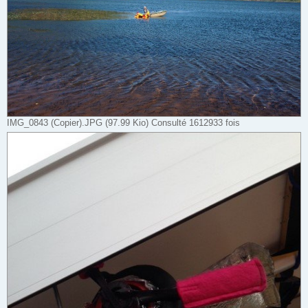
IMG_0843 (Copier).JPG (97.99 Kio) Consulté 1612933 fois