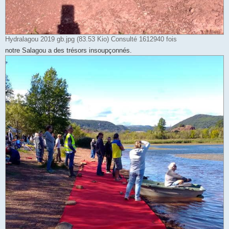
Hydralagou 2019 gb.jpg (83.53 Kio) Consulté 1612940 fois
notre Salagou a des trésors insoupçonnés.