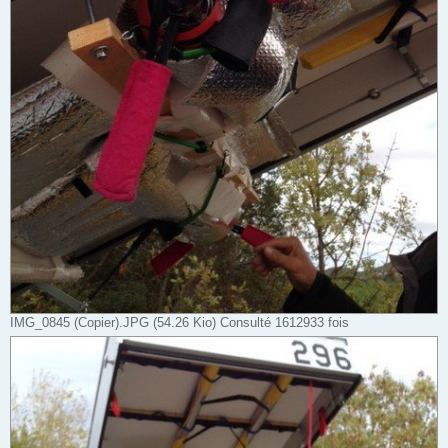
IMG_0845 (Copier).JPG (54.26 Kio) Consulté 1612933 fois