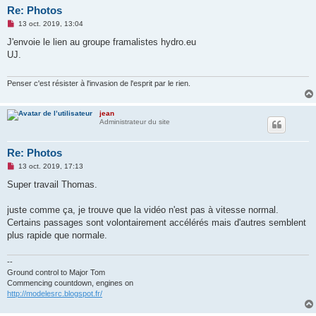
Re: Photos
M
13 oct. 2019, 13:04
e
s
J'envoie le lien au groupe framalistes hydro.eu
s
UJ.
a
g
e
n
Penser c'est résister à l'invasion de l'esprit par le rien.
o
n
l
jean
u
Administrateur du site
Re: Photos
M
13 oct. 2019, 17:13
e
s
Super travail Thomas.
s
a
g
juste comme ça, je trouve que la vidéo n'est pas à vitesse normal.
e
Certains passages sont volontairement accélérés mais d'autres semblent
n
o
plus rapide que normale.
n
l
u
--
Ground control to Major Tom
Commencing countdown, engines on
http://modelesrc.blogspot.fr/