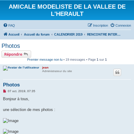
AMICALE MODELISTE DE LA VALLEE DE
L'HERAULT
FAQ
Inscription
Connexion
Accueil
Accueil du forum
CALENDRIER 2019
RENCONTRE INTERNATIONALE HYDRALAGOU DU 5 ET 6 OCTOBRE 2019
Photos
Répondre
Premier message non lu
• 19 messages • Page
1
sur
1
jean
Administrateur du site
Photos
M
07 oct. 2019, 07:35
e
s
Bonjour à tous,
s
a
g
une sélection de mes photos :
e
n
o
n
l
u