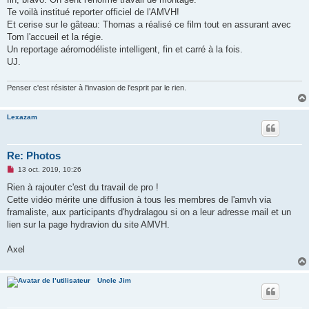
n
o
Te voilà institué reporter officiel de l'AMVH!
n
Et cerise sur le gâteau: Thomas a réalisé ce film tout en assurant avec
l
u
Tom l'accueil et la régie.
Un reportage aéromodéliste intelligent, fin et carré à la fois.
UJ.
Penser c'est résister à l'invasion de l'esprit par le rien.
Lexazam
Re: Photos
M
13 oct. 2019, 10:26
e
s
Rien à rajouter c'est du travail de pro !
s
Cette vidéo mérite une diffusion à tous les membres de l'amvh via
a
g
framaliste, aux participants d'hydralagou si on a leur adresse mail et un
e
lien sur la page hydravion du site AMVH.
n
o
n
Axel
l
u
Uncle Jim