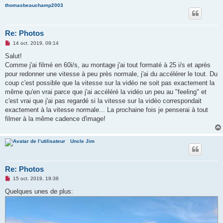
thomasbeauchamp2003
Re: Photos
M
14 oct. 2019, 09:14
e
s
Salut!
s
Comme j'ai filmé en 60i/s, au montage j'ai tout formaté à 25 i/s et après
a
g
pour redonner une vitesse à peu près normale, j'ai du accélérer le tout. Du
e
coup c'est possible que la vitesse sur la vidéo ne soit pas exactement la
n
o
même qu'en vrai parce que j'ai accéléré la vidéo un peu au "feeling" et
n
c'est vrai que j'ai pas regardé si la vitesse sur la vidéo correspondait
l
u
exactement à la vitesse normale... La prochaine fois je penserai à tout
filmer à la même cadence d'image!
Uncle Jim
Re: Photos
M
15 oct. 2019, 19:38
e
s
Quelques unes de plus:
s
a
g
e
n