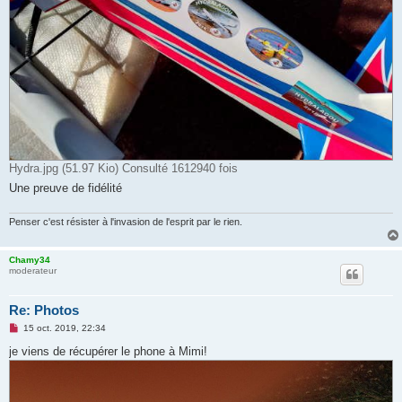
Hydra.jpg (51.97 Kio) Consulté 1612940 fois
Une preuve de fidélité
Penser c'est résister à l'invasion de l'esprit par le rien.
Chamy34
moderateur
Re: Photos
M
15 oct. 2019, 22:34
e
s
je viens de récupérer le phone à Mimi!
s
a
g
e