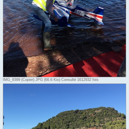
IMG_9399 (Copier).JPG (66.6 Kio) Consulté 1612932 fois