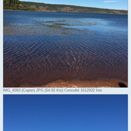
IMG_9393 (Copier).JPG (54.92 Kio) Consulté 1612932 fois