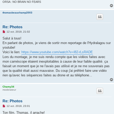
o
ORSA : NO BRAIN NO FEARS
n
l
u
thomasbeauchamp2003
Re: Photos
M
12 oct. 2019, 21:02
e
s
Salut à tous!
s
En parlant de photos, je viens de sortir mon reportage de l'Hydralagou sur
a
g
youtube!
e
Voici le lien:
https://www.youtube.com/watch?v=l82-rLsRADE
n
o
Lors du montage, je me suis rendu compte que les vidéos faites avec
n
mon caméscope étaient inexploitables à cause de leur faible qualité. ça
l
u
faisait un moment que je ne l'avais pas utilisé et je ne me souvenais pas
que la qualité était aussi mauvaise. Du coup j'ai préféré faire une vidéo
rien qu'avec les séquences faites au drone et au téléphone...
Chamy34
moderateur
Re: Photos
M
12 oct. 2019, 23:01
e
s
Ton film, Thomas, il arrache!