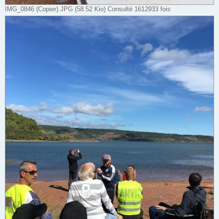
IMG_0846 (Copier).JPG (58.52 Kio) Consulté 1612933 fois