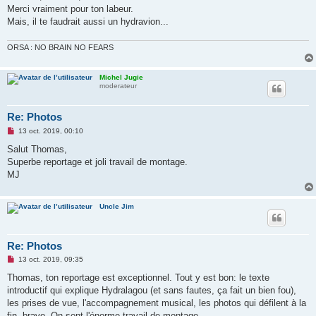
s
Merci vraiment pour ton labeur.
a
g
Mais, il te faudrait aussi un hydravion...
e
n
o
ORSA : NO BRAIN NO FEARS
n
l
u
Michel Jugie
moderateur
Re: Photos
M
13 oct. 2019, 00:10
e
s
Salut Thomas,
s
Superbe reportage et joli travail de montage.
a
g
MJ
e
n
o
n
Uncle Jim
l
u
Re: Photos
M
13 oct. 2019, 09:35
e
s
Thomas, ton reportage est exceptionnel. Tout y est bon: le texte
s
introductif qui explique Hydralagou (et sans fautes, ça fait un bien fou),
a
g
les prises de vue, l'accompagnement musical, les photos qui défilent à la
e
fin, bravo. On sent l'énorme travail de montage.