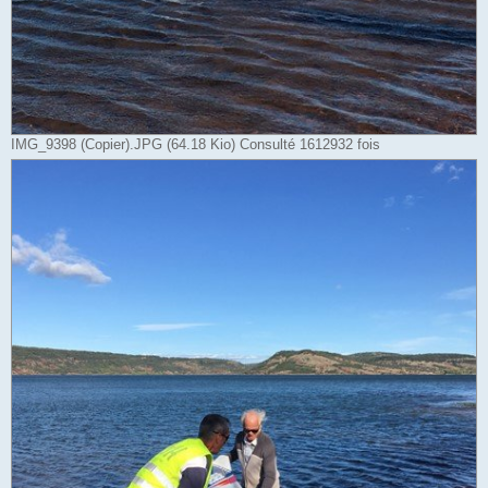
IMG_9398 (Copier).JPG (64.18 Kio) Consulté 1612932 fois