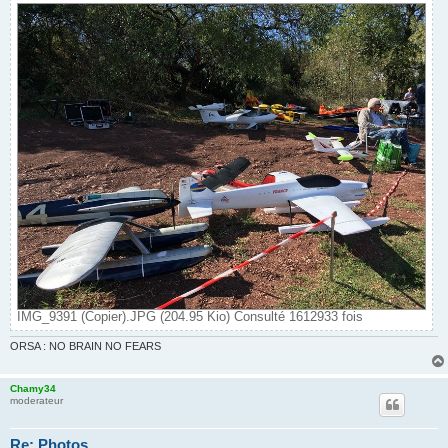
IMG_9391 (Copier).JPG (204.95 Kio) Consulté 1612933 fois
ORSA : NO BRAIN NO FEARS
Chamy34
moderateur
Re: Photos