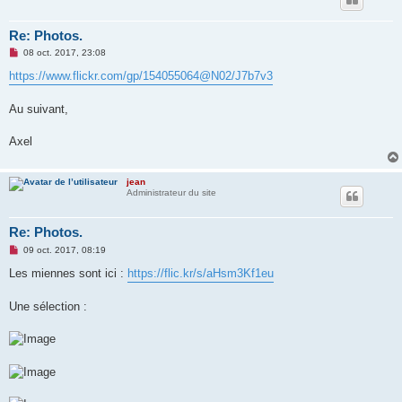
Re: Photos.
M
08 oct. 2017, 23:08
e
s
https://www.flickr.com/gp/154055064@N02/J7b7v3
s
a
g
Au suivant,
e
n
o
Axel
n
l
u
jean
Administrateur du site
Re: Photos.
M
09 oct. 2017, 08:19
e
s
Les miennes sont ici :
https://flic.kr/s/aHsm3Kf1eu
s
a
g
Une sélection :
e
n
o
n
l
u