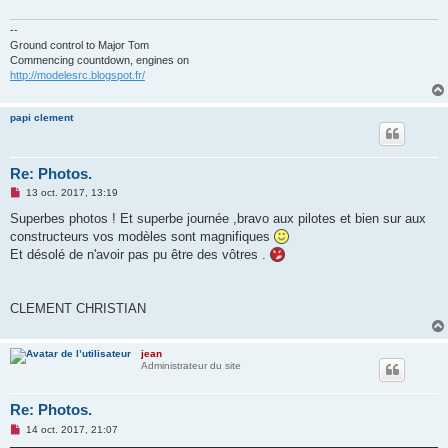
g
e
n
--
o
Ground control to Major Tom
n
Commencing countdown, engines on
l
http://modelesrc.blogspot.fr/
u
papi clement
Re: Photos.
M
13 oct. 2017, 13:19
e
s
Superbes photos ! Et superbe journée ,bravo aux pilotes et bien sur aux
s
constructeurs vos modèles sont magnifiques
a
g
Et désolé de n'avoir pas pu être des vôtres .
e
n
o
n
CLEMENT CHRISTIAN
l
u
jean
Administrateur du site
Re: Photos.
M
14 oct. 2017, 21:07
e