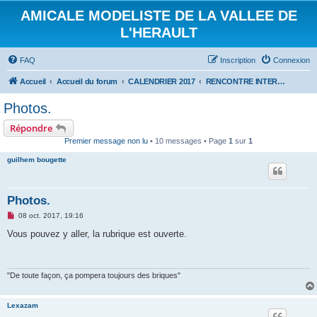
AMICALE MODELISTE DE LA VALLEE DE
L'HERAULT
FAQ
Inscription
Connexion
Accueil
Accueil du forum
CALENDRIER 2017
RENCONTRE INTERNATIONALE HYDRALAGOU DU 7 ET 8 OCTOBRE 2017
Photos.
Répondre
Premier message non lu
• 10 messages • Page
1
sur
1
guilhem bougette
Photos.
M
08 oct. 2017, 19:16
e
s
Vous pouvez y aller, la rubrique est ouverte.
s
a
g
e
n
"De toute façon, ça pompera toujours des briques"
o
n
l
Lexazam
u