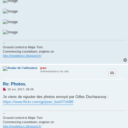
--
Ground control to Major Tom
Commencing countdown, engines on
http://modelesrc.blogspot.fr/
jean
Administrateur du site
Re: Photos.
M
10 oct. 2017, 08:28
e
s
Je viens de rajouter des photos envoyé par Gilles Duchaussoy :
s
https://www.flickr.com/gp/jean_bort/f7oN86
a
g
e
n
--
o
Ground control to Major Tom
n
Commencing countdown, engines on
l
http://modelesrc.blogspot.fr/
u