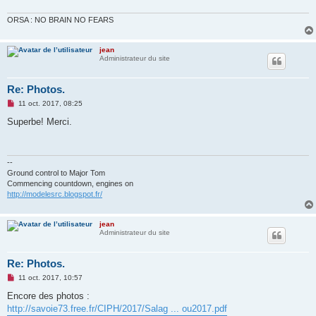
ORSA : NO BRAIN NO FEARS
jean
Administrateur du site
Re: Photos.
M
11 oct. 2017, 08:25
e
s
Superbe! Merci.
s
a
g
e
n
--
o
Ground control to Major Tom
n
Commencing countdown, engines on
l
http://modelesrc.blogspot.fr/
u
jean
Administrateur du site
Re: Photos.
M
11 oct. 2017, 10:57
e
s
Encore des photos :
s
http://savoie73.free.fr/CIPH/2017/Salag ... ou2017.pdf
a