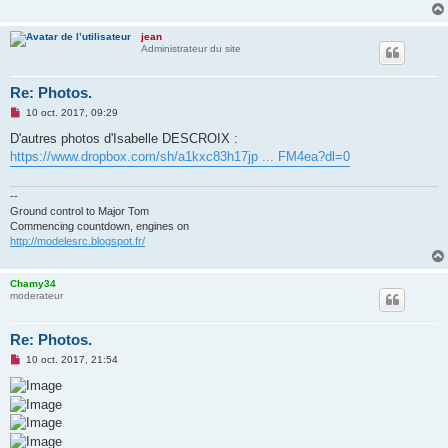
jean
Administrateur du site
Re: Photos.
M
10 oct. 2017, 09:29
e
s
D'autres photos d'Isabelle DESCROIX :
s
https://www.dropbox.com/sh/a1kxc83h17jp ... FM4ea?dl=0
a
g
e
n
--
o
Ground control to Major Tom
n
Commencing countdown, engines on
l
http://modelesrc.blogspot.fr/
u
Chamy34
moderateur
Re: Photos.
M
10 oct. 2017, 21:54
e
s
s
a
g
e
n