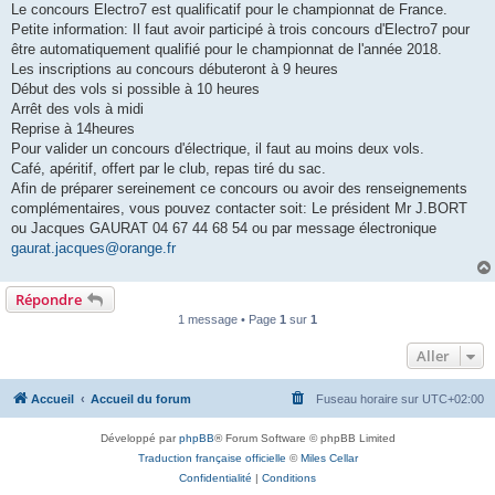
Le concours Electro7 est qualificatif pour le championnat de France.
Petite information: Il faut avoir participé à trois concours d'Electro7 pour
être automatiquement qualifié pour le championnat de l'année 2018.
Les inscriptions au concours débuteront à 9 heures
Début des vols si possible à 10 heures
Arrêt des vols à midi
Reprise à 14heures
Pour valider un concours d'électrique, il faut au moins deux vols.
Café, apéritif, offert par le club, repas tiré du sac.
Afin de préparer sereinement ce concours ou avoir des renseignements
complémentaires, vous pouvez contacter soit: Le président Mr J.BORT
ou Jacques GAURAT 04 67 44 68 54 ou par message électronique
gaurat.jacques@orange.fr
Répondre
1 message • Page
1
sur
1
Aller
Accueil
Accueil du forum
Fuseau horaire sur
UTC+02:00
Développé par
phpBB
® Forum Software © phpBB Limited
Traduction française officielle
©
Miles Cellar
Confidentialité
|
Conditions