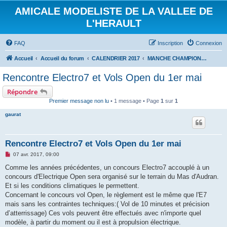
AMICALE MODELISTE DE LA VALLEE DE
L'HERAULT
FAQ
Inscription
Connexion
Accueil
Accueil du forum
CALENDRIER 2017
MANCHE CHAMPIONNAT DE FRANCE ELECTRO 7 DU LUNDI 01 MAI 2017
Rencontre Electro7 et Vols Open du 1er mai
Répondre
Premier message non lu
• 1 message • Page
1
sur
1
gaurat
Rencontre Electro7 et Vols Open du 1er mai
M
07 avr. 2017, 09:00
e
s
Comme les années précédentes, un concours Electro7 accouplé à un
s
concours d'Electrique Open sera organisé sur le terrain du Mas d'Audran.
a
g
Et si les conditions climatiques le permettent.
e
Concernant le concours vol Open, le règlement est le même que l'E7
n
o
mais sans les contraintes techniques:( Vol de 10 minutes et précision
n
d’atterrissage) Ces vols peuvent être effectués avec n'importe quel
l
u
modèle, à partir du moment ou il est à propulsion électrique.