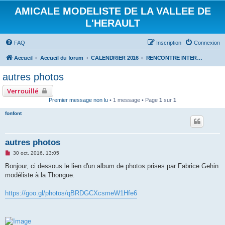
AMICALE MODELISTE DE LA VALLEE DE
L'HERAULT
FAQ
Inscription
Connexion
Accueil
Accueil du forum
CALENDRIER 2016
RENCONTRE INTERNATIONALE HYDRALAGOU DU 1 ET 2 OCTOBRE 2016
autres photos
Verrouillé
Premier message non lu
• 1 message • Page
1
sur
1
fonfont
autres photos
M
30 oct. 2016, 13:05
e
s
Bonjour, ci dessous le lien d'un album de photos prises par Fabrice Gehin
s
modéliste à la Thongue.
a
g
e
https://goo.gl/photos/qBRDGCXcsmeW1Hfe6
n
o
n
l
u