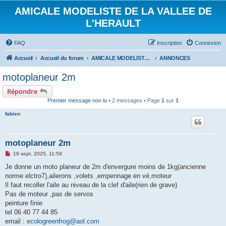
AMICALE MODELISTE DE LA VALLEE DE
L'HERAULT
FAQ
Inscription
Connexion
Accueil
Accueil du forum
AMICALE MODELISTE DE LA VALLEE DE L'HERAULT
ANNONCES
motoplaneur 2m
Répondre
Premier message non lu
• 2 messages • Page
1
sur
1
fabien
motoplaneur 2m
M
19 sept. 2025, 11:59
e
s
Je donne un moto planeur de 2m d'envergure moins de 1kg(ancienne
s
norme elctro7),ailerons ,volets ,empennage en vé,moteur
a
g
Il faut recoller l'aile au niveau de la clef d'aile(rien de grave)
e
Pas de moteur ,pas de servos
n
o
peinture finie
n
tel 06 40 77 44 85
l
u
email :
ecologreenfrog@aol.com