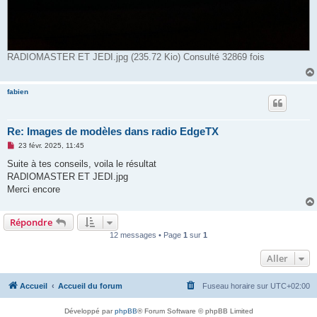
RADIOMASTER ET JEDI.jpg (235.72 Kio) Consulté 32869 fois
fabien
Re: Images de modèles dans radio EdgeTX
M
23 févr. 2025, 11:45
e
s
Suite à tes conseils, voila le résultat
s
RADIOMASTER ET JEDI.jpg
a
g
Merci encore
e
n
o
Répondre
n
l
12 messages • Page
1
sur
1
u
Aller
Accueil
Accueil du forum
Fuseau horaire sur
UTC+02:00
Développé par
phpBB
® Forum Software © phpBB Limited