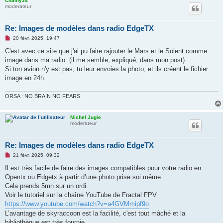
Chamy34
moderateur
Re: Images de modèles dans radio EdgeTX
M
20 févr. 2025, 19:47
e
s
C'est avec ce site que j'ai pu faire rajouter le Mars et le Solent comme
s
image dans ma radio. (il me semble, expliqué, dans mon post)
a
g
Si ton avion n'y est pas, tu leur envoies la photo, et ils créent le fichier
e
image en 24h.
n
o
n
ORSA : NO BRAIN NO FEARS
l
u
Michel Jugie
moderateur
Re: Images de modèles dans radio EdgeTX
M
21 févr. 2025, 09:32
e
s
Il est très facile de faire des images compatibles pour votre radio en
s
Opentx ou Edgetx à partir d’une photo prise soi même.
a
g
Cela prends 5mn sur un ordi.
e
Voir le tutoriel sur la chaîne YouTube de Fractal FPV
n
o
https://www.youtube.com/watch?v=a4GVMmipf9o
n
L’avantage de skyraccoon est la facilité, c'est tout mâché et la
l
u
bibliothèque est très fournie.