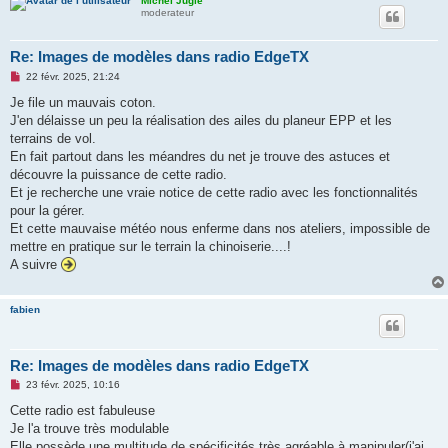
Michel Jugie
moderateur
Re: Images de modèles dans radio EdgeTX
M
22 févr. 2025, 21:24
e
s
Je file un mauvais coton.
s
J'en délaisse un peu la réalisation des ailes du planeur EPP et les
a
g
terrains de vol.
e
En fait partout dans les méandres du net je trouve des astuces et
n
o
découvre la puissance de cette radio.
n
Et je recherche une vraie notice de cette radio avec les fonctionnalités
l
u
pour la gérer.
Et cette mauvaise météo nous enferme dans nos ateliers, impossible de
mettre en pratique sur le terrain la chinoiserie....!
A suivre
fabien
Re: Images de modèles dans radio EdgeTX
M
23 févr. 2025, 10:16
e
s
Cette radio est fabuleuse
s
Je l'a trouve très modulable
a
g
Elle possède une multitude de spécificités très agréable à manipuler(j'ai