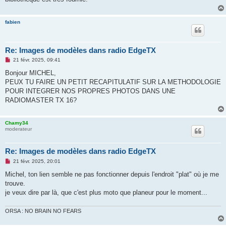
fabien
Re: Images de modèles dans radio EdgeTX
M
21 févr. 2025, 09:41
e
s
Bonjour MICHEL,
s
PEUX TU FAIRE UN PETIT RECAPITULATIF SUR LA METHODOLOGIE
a
g
POUR INTEGRER NOS PROPRES PHOTOS DANS UNE
e
RADIOMASTER TX 16?
n
o
n
l
Chamy34
u
moderateur
Re: Images de modèles dans radio EdgeTX
M
21 févr. 2025, 20:01
e
s
Michel, ton lien semble ne pas fonctionner depuis l'endroit "plat" où je me
s
trouve.
a
g
je veux dire par là, que c'est plus moto que planeur pour le moment...
e
n
o
ORSA : NO BRAIN NO FEARS
n
l