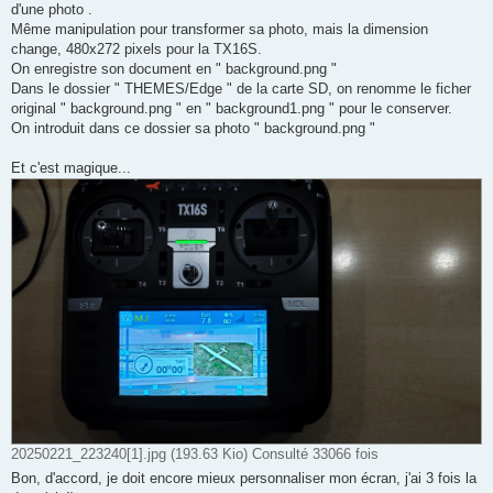
d'une photo .
Même manipulation pour transformer sa photo, mais la dimension
change, 480x272 pixels pour la TX16S.
On enregistre son document en " background.png "
Dans le dossier " THEMES/Edge " de la carte SD, on renomme le ficher
original " background.png " en " background1.png " pour le conserver.
On introduit dans ce dossier sa photo " background.png "
Et c'est magique...
20250221_223240[1].jpg (193.63 Kio) Consulté 33066 fois
Bon, d'accord, je doit encore mieux personnaliser mon écran, j'ai 3 fois la