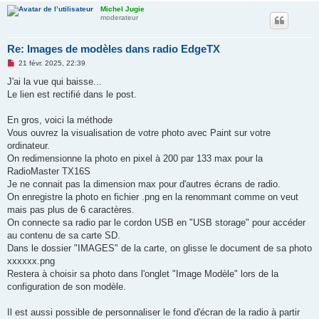
u
Michel Jugie
moderateur
Re: Images de modèles dans radio EdgeTX
M
21 févr. 2025, 22:39
e
s
J'ai la vue qui baisse...
s
Le lien est rectifié dans le post.
a
g
e
En gros, voici la méthode
n
o
Vous ouvrez la visualisation de votre photo avec Paint sur votre
n
ordinateur.
l
u
On redimensionne la photo en pixel à 200 par 133 max pour la
RadioMaster TX16S
Je ne connait pas la dimension max pour d'autres écrans de radio.
On enregistre la photo en fichier .png en la renommant comme on veut
mais pas plus de 6 caractères.
On connecte sa radio par le cordon USB en "USB storage" pour accéder
au contenu de sa carte SD.
Dans le dossier "IMAGES" de la carte, on glisse le document de sa photo
xxxxxx.png
Restera à choisir sa photo dans l'onglet "Image Modèle" lors de la
configuration de son modèle.
Il est aussi possible de personnaliser le fond d'écran de la radio à partir