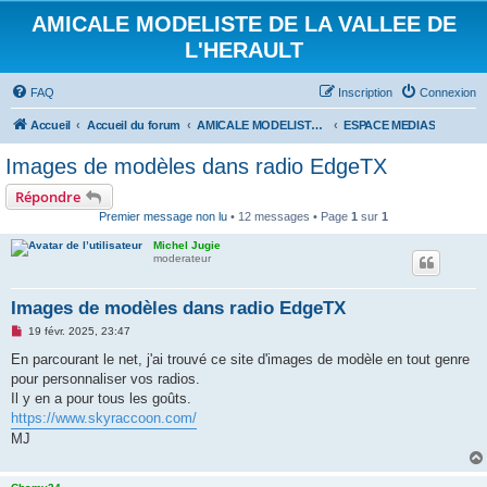
AMICALE MODELISTE DE LA VALLEE DE
L'HERAULT
FAQ
Inscription
Connexion
Accueil
Accueil du forum
AMICALE MODELISTE DE LA VALLEE DE L'HERAULT
ESPACE MEDIAS
Images de modèles dans radio EdgeTX
Répondre
Premier message non lu
• 12 messages • Page
1
sur
1
Michel Jugie
moderateur
Images de modèles dans radio EdgeTX
M
19 févr. 2025, 23:47
e
s
En parcourant le net, j'ai trouvé ce site d'images de modèle en tout genre
s
pour personnaliser vos radios.
a
g
Il y en a pour tous les goûts.
e
https://www.skyraccoon.com/
n
o
MJ
n
l
u