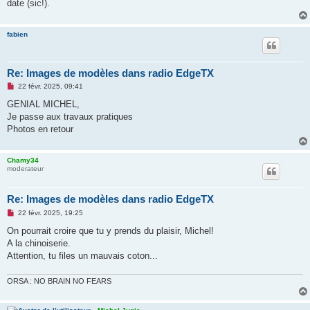
date (sic!).
fabien
Re: Images de modèles dans radio EdgeTX
M
22 févr. 2025, 09:41
e
s
GENIAL MICHEL,
s
Je passe aux travaux pratiques
a
g
Photos en retour
e
n
o
Chamy34
n
moderateur
l
u
Re: Images de modèles dans radio EdgeTX
M
22 févr. 2025, 19:25
e
s
On pourrait croire que tu y prends du plaisir, Michel!
s
A la chinoiserie.
a
g
Attention, tu files un mauvais coton...
e
n
o
ORSA : NO BRAIN NO FEARS
n
l
u