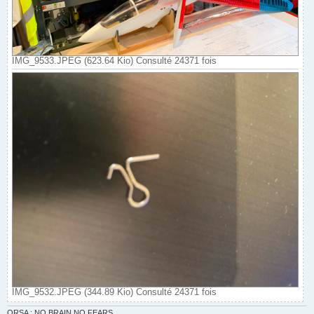
IMG_9533.JPEG (623.64 Kio) Consulté 24371 fois
IMG_9532.JPEG (344.89 Kio) Consulté 24371 fois
ORSA : NO BRAIN NO FEARS