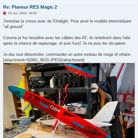
Re: Planeur RES Magic 2
M
20 nov. 2024, 19:02
e
s
J'entoilas la chose avec de l'Oralight. Pour avoir le modèle intermédiaire
s
"all ground"
a
g
e
Comme je fus brouillon avec les câbles des AF, ils rentrèrent dans l'aile
n
o
après la séance de repassage, et puis fuck! Je ne puis les récupérer.
n
l
u
Je dus tout désentoiler, commander un autre rouleau de rouge et refaire.
]attachment=5]IMG_9533.JPEG[/attachment]