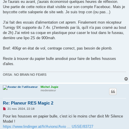
Je l'aurais eu avant, j'aurais économisé quelques heures de réflexion.
Une partie de cette notice était visible sur son compte Facebouc. Mais je
boycotte cette saloperie de site web. Je suis trop con (ou pas...)
J'ai fait des essais d'alimentation cet aprem. Finalement mon récepteur
Turnigy 9X supporte du 7.4v. (J'entends par là, qu'il n'a pas cramé au bout
de 2h) J'ai retiré sa coque en plastique pour caser le tout dans le fuseau,
derrière une lipo 2S de 900mah.
Bref: 406gr en état de vol, centrage correct, pas besoin de plomb.
Reste à trouver du papier bulle anodisé pour faire de belles housses
d'ailes.
ORSA : NO BRAIN NO FEARS
Michel Jugie
moderateur
Re: Planeur RES Magic 2
M
21 nov. 2024, 22:18
e
s
Pour les housses en papier bulle, c'est ici le moins cher dixit Mr Silence
s
Model !
a
g
https://www.lindinger.at/fr/Avions/Avio ... USSE/83727