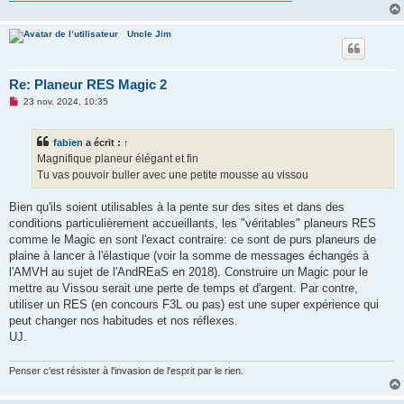
e
n
o
n
Uncle Jim
l
u
Re: Planeur RES Magic 2
M
23 nov. 2024, 10:35
e
s
s
fabien
a écrit :
↑
a
g
Magnifique planeur élégant et fin
e
Tu vas pouvoir buller avec une petite mousse au vissou
n
o
n
Bien qu'ils soient utilisables à la pente sur des sites et dans des
l
u
conditions particulièrement accueillants, les "véritables" planeurs RES
comme le Magic en sont l'exact contraire: ce sont de purs planeurs de
plaine à lancer à l'élastique (voir la somme de messages échangés à
l'AMVH au sujet de l'AndREaS en 2018). Construire un Magic pour le
mettre au Vissou serait une perte de temps et d'argent. Par contre,
utiliser un RES (en concours F3L ou pas) est une super expérience qui
peut changer nos habitudes et nos réflexes.
UJ.
Penser c'est résister à l'invasion de l'esprit par le rien.