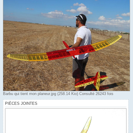
Barbu qui tient mon planeur.jpg (258.14 Kio) Consulté 26243 fois
PIÈCES JOINTES