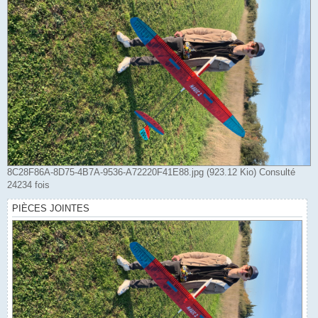
8C28F86A-8D75-4B7A-9536-A72220F41E88.jpg (923.12 Kio) Consulté
24234 fois
PIÈCES JOINTES