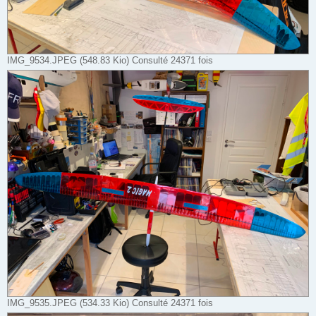
IMG_9534.JPEG (548.83 Kio) Consulté 24371 fois
IMG_9535.JPEG (534.33 Kio) Consulté 24371 fois