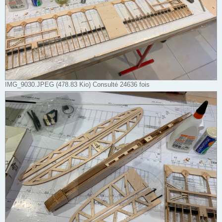
IMG_9030.JPEG (478.83 Kio) Consulté 24636 fois