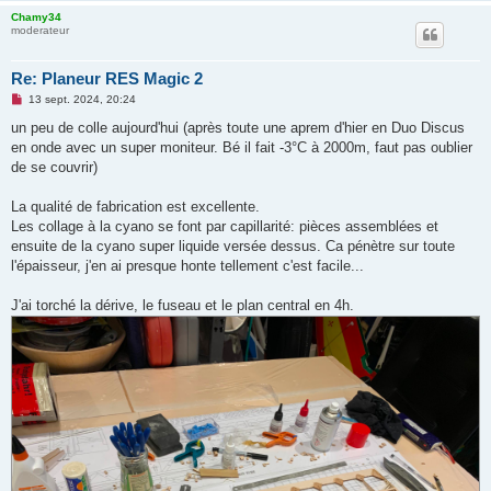
Chamy34
moderateur
Re: Planeur RES Magic 2
M
13 sept. 2024, 20:24
e
s
un peu de colle aujourd'hui (après toute une aprem d'hier en Duo Discus
s
en onde avec un super moniteur. Bé il fait -3°C à 2000m, faut pas oublier
a
g
de se couvrir)
e
n
o
La qualité de fabrication est excellente.
n
Les collage à la cyano se font par capillarité: pièces assemblées et
l
u
ensuite de la cyano super liquide versée dessus. Ca pénètre sur toute
l'épaisseur, j'en ai presque honte tellement c'est facile...
J'ai torché la dérive, le fuseau et le plan central en 4h.