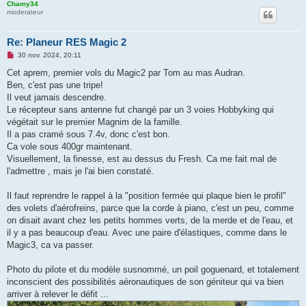
Chamy34
moderateur
Re: Planeur RES Magic 2
M
30 nov. 2024, 20:11
e
s
Cet aprem, premier vols du Magic2 par Tom au mas Audran.
s
Ben, c'est pas une tripe!
a
g
Il veut jamais descendre.
e
Le récepteur sans antenne fut changé par un 3 voies Hobbyking qui
n
o
végétait sur le premier Magnim de la famille.
n
Il a pas cramé sous 7.4v, donc c'est bon.
l
u
Ca vole sous 400gr maintenant.
Visuellement, la finesse, est au dessus du Fresh. Ca me fait mal de
l'admettre , mais je l'ai bien constaté.
Il faut reprendre le rappel à la "position fermée qui plaque bien le profil"
des volets d'aérofreins, parce que la corde à piano, c'est un peu, comme
on disait avant chez les petits hommes verts, de la merde et de l'eau, et
il y a pas beaucoup d'eau. Avec une paire d'élastiques, comme dans le
Magic3, ca va passer.
Photo du pilote et du modèle susnommé, un poil goguenard, et totalement
inconscient des possibilités aéronautiques de son géniteur qui va bien
arriver à relever le défit ...