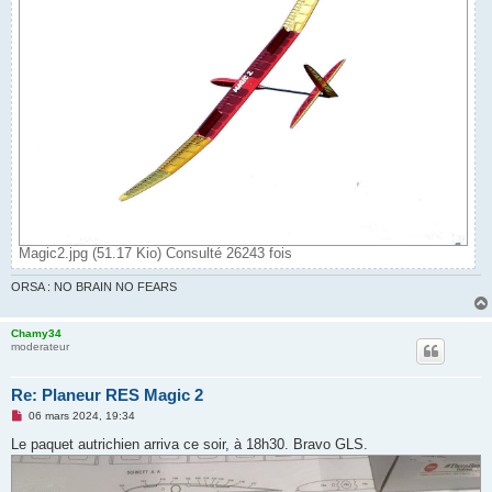
Magic2.jpg (51.17 Kio) Consulté 26243 fois
ORSA : NO BRAIN NO FEARS
Chamy34
moderateur
Re: Planeur RES Magic 2
M
06 mars 2024, 19:34
e
s
Le paquet autrichien arriva ce soir, à 18h30. Bravo GLS.
s
a
g