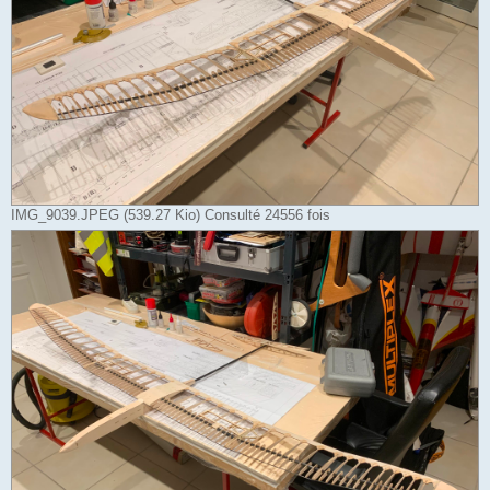
IMG_9039.JPEG (539.27 Kio) Consulté 24556 fois