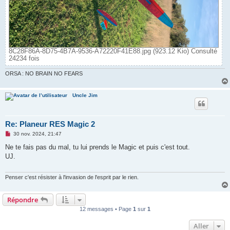
8C28F86A-8D75-4B7A-9536-A72220F41E88.jpg (923.12 Kio) Consulté
24234 fois
ORSA : NO BRAIN NO FEARS
Uncle Jim
Re: Planeur RES Magic 2
M
30 nov. 2024, 21:47
e
s
Ne te fais pas du mal, tu lui prends le Magic et puis c'est tout.
s
UJ.
a
g
e
n
Penser c'est résister à l'invasion de l'esprit par le rien.
o
n
l
Répondre
u
12 messages • Page
1
sur
1
Aller