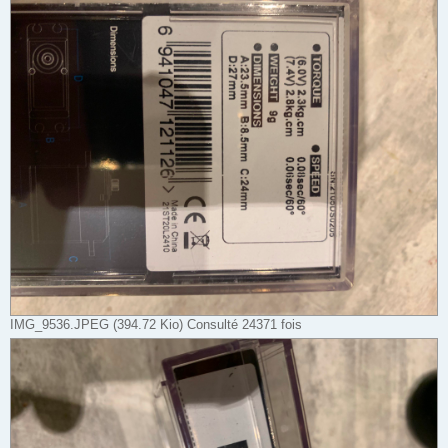
IMG_9536.JPEG (394.72 Kio) Consulté 24371 fois