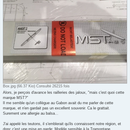
e
n
o
n
l
u
Box.jpg (66.37 Kio) Consulté 26215 fois
Alors, je perçois d'avance les railleries des jaloux, "mais c'est quoi cette
marque MST?"
Il me semble qu'un collègue au Gabon avait du me parler de cette
marque, et n'en gardait pas un excellent souvenir. Ca le grattait.
Surement une allergie au balsa...
J'ai appelé les teutons, il s'emblerait qu'ils connaissent notre région, et
donc c'est une mise en garde: Modèle sensible à la Tramontane.