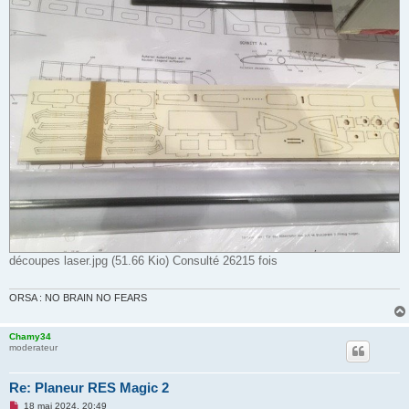
découpes laser.jpg (51.66 Kio) Consulté 26215 fois
ORSA : NO BRAIN NO FEARS
Chamy34
moderateur
Re: Planeur RES Magic 2
M
18 mai 2024, 20:49