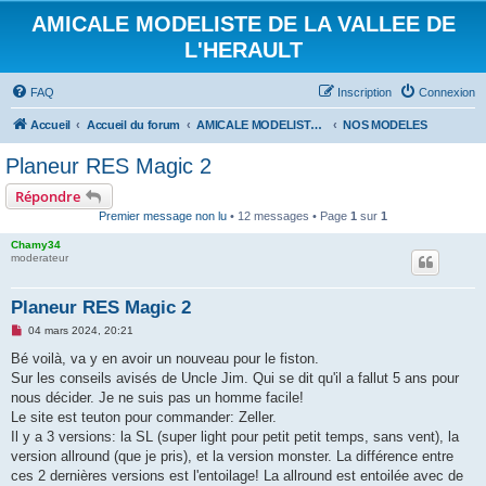
AMICALE MODELISTE DE LA VALLEE DE
L'HERAULT
FAQ
Inscription
Connexion
Accueil
Accueil du forum
AMICALE MODELISTE DE LA VALLEE DE L'HERAULT
NOS MODELES
Planeur RES Magic 2
Répondre
Premier message non lu
• 12 messages • Page
1
sur
1
Chamy34
moderateur
Planeur RES Magic 2
M
04 mars 2024, 20:21
e
s
Bé voilà, va y en avoir un nouveau pour le fiston.
s
Sur les conseils avisés de Uncle Jim. Qui se dit qu'il a fallut 5 ans pour
a
g
nous décider. Je ne suis pas un homme facile!
e
Le site est teuton pour commander: Zeller.
n
o
Il y a 3 versions: la SL (super light pour petit petit temps, sans vent), la
n
version allround (que je pris), et la version monster. La différence entre
l
u
ces 2 dernières versions est l'entoilage! La allround est entoilée avec de