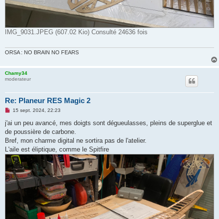
IMG_9031.JPEG (607.02 Kio) Consulté 24636 fois
ORSA : NO BRAIN NO FEARS
Chamy34
moderateur
Re: Planeur RES Magic 2
M
15 sept. 2024, 22:23
e
s
j'ai un peu avancé, mes doigts sont dégueulasses, pleins de superglue et
s
de poussière de carbone.
a
g
Bref, mon charme digital ne sortira pas de l'atelier.
e
L'aile est éliptique, comme le Spitfire
n
o
n
l
u