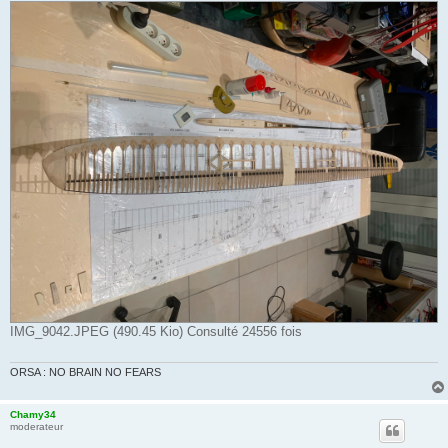
IMG_9042.JPEG (490.45 Kio) Consulté 24556 fois
ORSA : NO BRAIN NO FEARS
Chamy34
moderateur