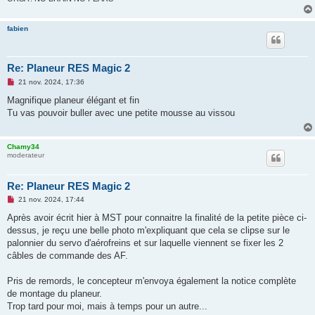
fabien
Re: Planeur RES Magic 2
M
21 nov. 2024, 17:36
e
s
Magnifique planeur élégant et fin
s
Tu vas pouvoir buller avec une petite mousse au vissou
a
g
e
n
Chamy34
o
moderateur
n
l
u
Re: Planeur RES Magic 2
M
21 nov. 2024, 17:44
e
s
Après avoir écrit hier à MST pour connaitre la finalité de la petite pièce ci-
s
dessus, je reçu une belle photo m'expliquant que cela se clipse sur le
a
g
palonnier du servo d'aérofreins et sur laquelle viennent se fixer les 2
e
câbles de commande des AF.
n
o
n
Pris de remords, le concepteur m'envoya également la notice complète
l
u
de montage du planeur.
Trop tard pour moi, mais à temps pour un autre...