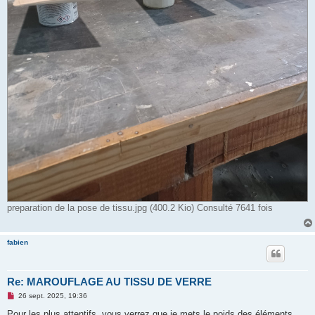
preparation de la pose de tissu.jpg (400.2 Kio) Consulté 7641 fois
fabien
Re: MAROUFLAGE AU TISSU DE VERRE
M
26 sept. 2025, 19:36
e
s
Pour les plus attentifs ,vous verrez que je mets le poids des éléments