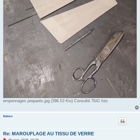
empennages preparés.jpg (396.53 Kio) Consulté 7641 fois
fabien
Re: MAROUFLAGE AU TISSU DE VERRE
M
26 sept. 2025, 19:29