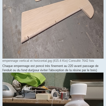
empennage vertical et horizontal.jpg (415.4 Kio) Consulté 7642 fois
Chaque empennage est poncé très finement au 220 avant passage de
l'enduit ou du fond dur(pour éviter l'absorption de la résine par le bois)