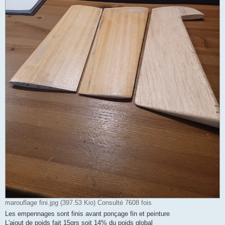
marouflage fini.jpg (397.53 Kio) Consulté 7608 fois
Les empennages sont finis avant ponçage fin et peinture
L'ajout de poids fait 15grs soit 14% du poids global