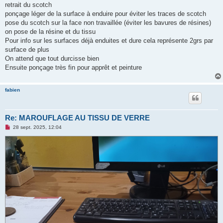
e
retrait du scotch
n
o
ponçage léger de la surface à enduire pour éviter les traces de scotch
n
pose du scotch sur la face non travaillée (éviter les bavures de résines)
l
u
on pose de la résine et du tissu
Pour info sur les surfaces déjà enduites et dure cela représente 2grs par
surface de plus
On attend que tout durcisse bien
Ensuite ponçage très fin pour apprêt et peinture
fabien
Re: MAROUFLAGE AU TISSU DE VERRE
M
28 sept. 2025, 12:04
e
s
s
a
g
e
n
o
n
l
u