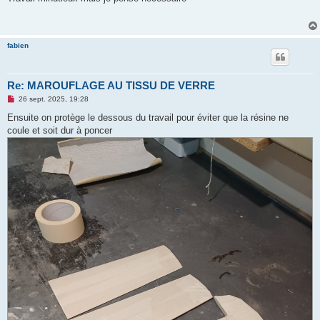
s
a
g
e
n
fabien
o
n
l
u
Re: MAROUFLAGE AU TISSU DE VERRE
M
26 sept. 2025, 19:28
e
s
Ensuite on protège le dessous du travail pour éviter que la résine ne
s
coule et soit dur à poncer
a
g
e
n
o
n
l
u