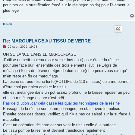
s
pour lors de la stratification forcé sur le résine(en poids) pour l'élément le
a
g
plus léger
e
n
o
fabien
n
l
u
Re: MAROUFLAGE AU TISSU DE VERRE
M
26 sept. 2025, 19:58
e
s
ON SE LANCE DANS LE MAROUFLAGE
s
J'utilise un petit rouleau (pour vernir, bas cout) pour étaler la résine
a
g
pour une face sur l'ensemble des trois éléments, j'utilise 14grs de
e
mélange (10grs de résine et 4grs de durcisseur)et je peux vous dire qu'il
n
o
m'en reste en fin de marouflage
n
La résine est une résine lente(POTLIFE de 110 minutes) cela me permet
l
u
d'être cool pour bien enduire le tissu
elle est mélangée dans un pot assez profond, je la laisse reposer un peu
et je la remélange encore c'est prêt
Pas de dilution ,car cela casse les qualités techniques de la résine
Passage de la résine sur les empennages, on étale avec le rouleau
Ensuite pose des tissus, vérifiez qu'il n'y a pas de saleté sur la surface à
maroufler
C'est un opération délicate car souvent le tissu colle à la surface
Le tissu pompe la résine et devient translucide rapidement