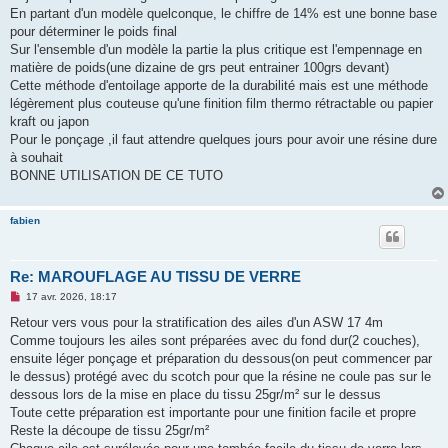
En partant d'un modèle quelconque, le chiffre de 14% est une bonne base
pour déterminer le poids final
Sur l'ensemble d'un modèle la partie la plus critique est l'empennage en
matière de poids(une dizaine de grs peut entrainer 100grs devant)
Cette méthode d'entoilage apporte de la durabilité mais est une méthode
légèrement plus couteuse qu'une finition film thermo rétractable ou papier
kraft ou japon
Pour le ponçage ,il faut attendre quelques jours pour avoir une résine dure
à souhait
BONNE UTILISATION DE CE TUTO
fabien
Re: MAROUFLAGE AU TISSU DE VERRE
M
17 avr. 2026, 18:17
e
s
Retour vers vous pour la stratification des ailes d'un ASW 17 4m
s
Comme toujours les ailes sont préparées avec du fond dur(2 couches),
a
g
ensuite léger ponçage et préparation du dessous(on peut commencer par
e
le dessus) protégé avec du scotch pour que la résine ne coule pas sur le
n
o
dessous lors de la mise en place du tissu 25gr/m² sur le dessus
n
Toute cette préparation est importante pour une finition facile et propre
l
u
Reste la découpe de tissu 25gr/m²