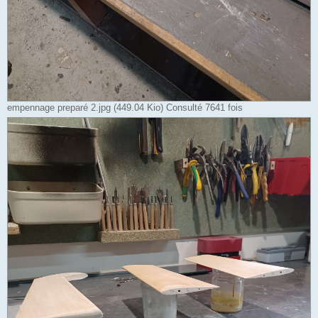
empennage preparé 2.jpg (449.04 Kio) Consulté 7641 fois