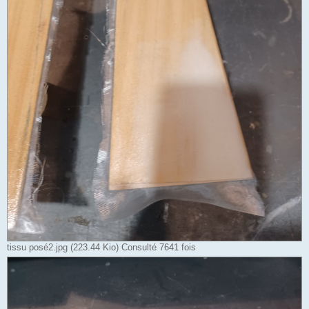
tissu posé2.jpg (223.44 Kio) Consulté 7641 fois