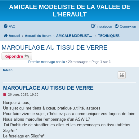
AMICALE MODELISTE DE LA VALLEE DE
L'HERAULT
FAQ
Inscription
Connexion
Accueil
Accueil du forum
AMICALE MODELISTE DE LA VALLEE DE L'HERAULT
TECHNIQUES
MAROUFLAGE AU TISSU DE VERRE
Répondre
Premier message non lu
• 20 messages • Page
1
sur
1
fabien
MAROUFLAGE AU TISSU DE VERRE
M
26 sept. 2025, 19:25
e
s
Bonjour à tous,
s
Un sujet qui me tiens à cœur, pratique ,utilité, astuces
a
g
Pour faire vivre le sujet, n'hésitez pas a communiquer vos façons de faire
e
Nous allons maroufler l'empennage d'un ASW 17
n
o
J'ai l'habitude de stratifier les ailes et les empennages en tissu taffetas
n
25gr/m²
l
u
Le fuselage en 50gr/m²