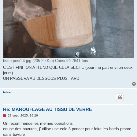
tissu posé 4.jpg (205.29 Kio) Consulté 7641 fois
C'EST FINI ,ON ATTEND QUE CELA SECHE (pour ma part environ deux
jours)
ON PASSERA AU DESSOUS PLUS TARD
fabien
Re: MAROUFLAGE AU TISSU DE VERRE
M
27 sept. 2025, 19:26
e
s
On recommence les mêmes opérations
s
coupe des bavures, j'utilise une cale à poncer pour faire les bords propre
a
g
sans bavure