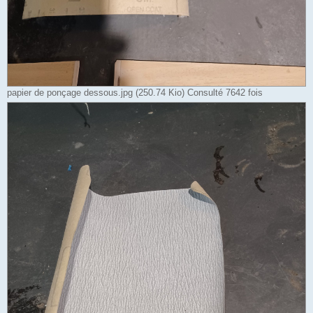
papier de ponçage dessous.jpg (250.74 Kio) Consulté 7642 fois