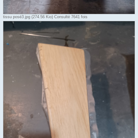
tissu posé3.jpg (274.56 Kio) Consulté 7641 fois