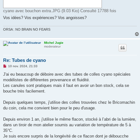
cyano avec bouchon extra.JPG (9.03 Kio) Consulté 17788 fois
Vos idées? Vos expériences? Vos angoisses?
ORSA : NO BRAIN NO FEARS
Michel Jugie
moderateur
Re: Tubes de cyano
M
10 nov. 2024, 21:33
e
s
J'ai eu beaucoup de déboire avec des tubes de colles cyano spéciales
s
modélistes de différentes provenance et fluidité.
a
g
Les canules sont pratiques mais il faut en avoir un bon stock, cela se
e
bouche très facilement.
n
o
n
Depuis quelques temps, j'utilise des colles trouvées chez le Bricomachin
l
u
du coin, cela me convient bien pour le peu d'usage.
Depuis environ 1 an, j'utilise le même flacon, stocké à l’abri de la lumière,
dans un tiroir de mon atelier soumis au variation de température de 5 à
35°C.
Je suis encore surpris de la longévité de ce flacon dont je déboucche