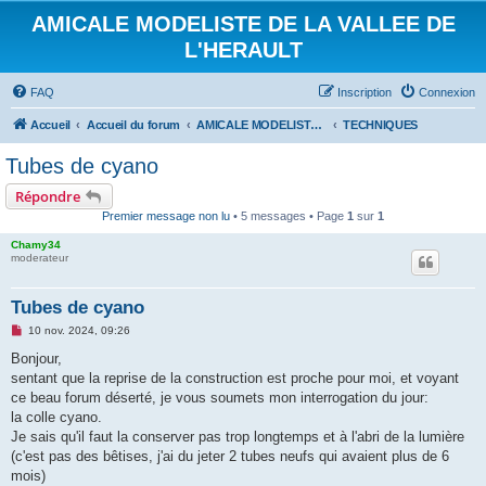
AMICALE MODELISTE DE LA VALLEE DE
L'HERAULT
FAQ
Inscription
Connexion
Accueil
Accueil du forum
AMICALE MODELISTE DE LA VALLEE DE L'HERAULT
TECHNIQUES
Tubes de cyano
Répondre
Premier message non lu
• 5 messages • Page
1
sur
1
Chamy34
moderateur
Tubes de cyano
M
10 nov. 2024, 09:26
e
s
Bonjour,
s
sentant que la reprise de la construction est proche pour moi, et voyant
a
g
ce beau forum déserté, je vous soumets mon interrogation du jour:
e
la colle cyano.
n
o
Je sais qu'il faut la conserver pas trop longtemps et à l'abri de la lumière
n
(c'est pas des bêtises, j'ai du jeter 2 tubes neufs qui avaient plus de 6
l
u
mois)