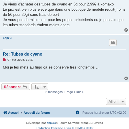
g
Je viens d'acheter des tubes de cyano en 3g pour 2.99€ à komako
e
Le prix est bien plus élevé que dans une boutique de modèle réduit(moins
n
o
de 5€ pour 20g) sans frais de port
n
Je vous prie de m'excuser pour les propos précédents ou je pensais que
l
u
les tubes standards étaient moins chers
Lepeu
Re: Tubes de cyano
M
07 avr. 2025, 12:47
e
s
Moi je les mets au frigo ça se conserve très longtemps …
s
a
g
e
n
Répondre
o
n
5 messages • Page
1
sur
1
l
u
Aller
Accueil
Accueil du forum
Fuseau horaire sur
UTC+02:00
Développé par
phpBB
® Forum Software © phpBB Limited
Traduction française officielle
©
Miles Cellar