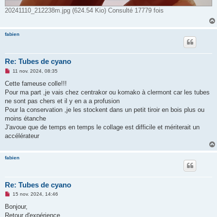
20241110_212238m.jpg (624.54 Kio) Consulté 17779 fois
fabien
Re: Tubes de cyano
M
11 nov. 2024, 08:35
e
s
Cette fameuse colle!!!
s
Pour ma part ,je vais chez centrakor ou komako à clermont car les tubes
a
g
ne sont pas chers et il y en a a profusion
e
Pour la conservation ,je les stockent dans un petit tiroir en bois plus ou
n
o
moins étanche
n
J'avoue que de temps en temps le collage est difficile et mériterait un
l
u
accélérateur
fabien
Re: Tubes de cyano
M
15 nov. 2024, 14:46
e
s
Bonjour,
s
Retour d'expérience
a