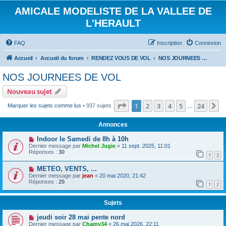
AMICALE MODELISTE DE LA VALLEE DE
L'HERAULT
FAQ
Inscription
Connexion
Accueil
Accueil du forum
RENDEZ VOUS DE VOL
NOS JOURNEES DE VOL
NOS JOURNEES DE VOL
Nouveau sujet
Page
1
sur
24
1
2
3
4
5
24
S
Marquer les sujets comme lus
• 937 sujets
…
Annonces
Indoor le Samedi de 8h à 10h
Dernier message par
Michel Jugie
«
11 sept. 2025, 11:01
Réponses :
30
1
2
METEO, VENTS, ...
Dernier message par
jean
«
20 mai 2020, 21:42
Réponses :
25
1
2
Sujets
jeudi soir 28 mai pente nord
Dernier message par
Chamy34
«
26 mai 2026, 22:11