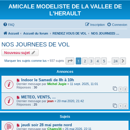
AMICALE MODELISTE DE LA VALLEE DE
L'HERAULT
FAQ
Inscription
Connexion
Accueil
Accueil du forum
RENDEZ VOUS DE VOL
NOS JOURNEES DE VOL
NOS JOURNEES DE VOL
Nouveau sujet
Page
1
sur
24
1
2
3
4
5
24
S
Marquer les sujets comme lus
• 937 sujets
…
Annonces
Indoor le Samedi de 8h à 10h
Dernier message par
Michel Jugie
«
11 sept. 2025, 11:01
Réponses :
30
1
2
METEO, VENTS, ...
Dernier message par
jean
«
20 mai 2020, 21:42
Réponses :
25
1
2
Sujets
jeudi soir 28 mai pente nord
Dernier message par
Chamy34
«
26 mai 2026, 22:11