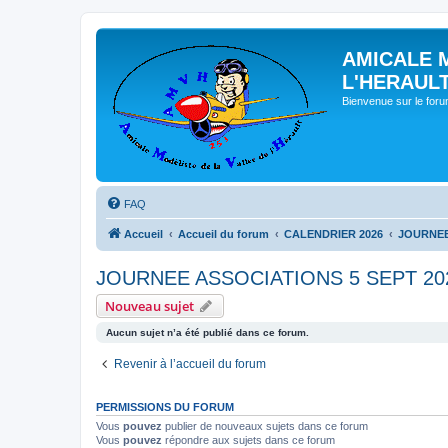
AMICALE 
L'HERAUL
Bienvenue sur le for
FAQ
Accueil
Accueil du forum
CALENDRIER 2026
JOURNEE
JOURNEE ASSOCIATIONS 5 SEPT 20
Nouveau sujet
Aucun sujet n’a été publié dans ce forum.
Revenir à l’accueil du forum
PERMISSIONS DU FORUM
Vous
pouvez
publier de nouveaux sujets dans ce forum
Vous
pouvez
répondre aux sujets dans ce forum