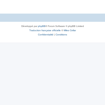
Développé par
phpBB
® Forum Software © phpBB Limited
Traduction française officielle
©
Miles Cellar
Confidentialité
|
Conditions