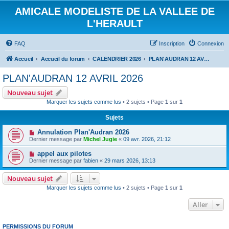
AMICALE MODELISTE DE LA VALLEE DE
L'HERAULT
FAQ
Inscription
Connexion
Accueil
Accueil du forum
CALENDRIER 2026
PLAN'AUDRAN 12 AVRIL 2026
PLAN'AUDRAN 12 AVRIL 2026
Nouveau sujet
Marquer les sujets comme lus
• 2 sujets • Page
1
sur
1
Sujets
Annulation Plan'Audran 2026
Dernier message par
Michel Jugie
«
09 avr. 2026, 21:12
appel aux pilotes
Dernier message par
fabien
«
29 mars 2026, 13:13
Nouveau sujet
Marquer les sujets comme lus
• 2 sujets • Page
1
sur
1
Aller
PERMISSIONS DU FORUM