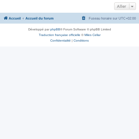
Aller
Accueil
Accueil du forum
Fuseau horaire sur
UTC+02:00
Développé par
phpBB
® Forum Software © phpBB Limited
Traduction française officielle
©
Miles Cellar
Confidentialité
|
Conditions