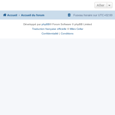
Aller
Accueil
Accueil du forum
Fuseau horaire sur
UTC+02:00
Développé par
phpBB
® Forum Software © phpBB Limited
Traduction française officielle
©
Miles Cellar
Confidentialité
|
Conditions