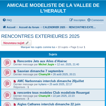
AMICALE MODELISTE DE LA VALLEE DE
L'HERAULT
FAQ
Inscription
Connexion
Accueil
Accueil du forum
CALENDRIER 2025
RENCONTRES EXTERIEURES 2025
RENCONTRES EXTERIEURES 2025
Nouveau sujet
Marquer les sujets comme lus
• 10 sujets • Page
1
sur
1
Sujets
Rencontre Jets aux Ailes d'Alairac
Dernier message par
Michel Jugie
«
12 oct. 2025, 21:40
Sauvian dimanche 7 septembre
Dernier message par
Chamy34
«
26 août 2025, 20:21
AMC Narbonnais interclub dimanche 20juillet
Dernier message par
kyliano
«
25 août 2025, 22:17
Réponses :
1
rencontre tous modeles Club modeliste Rouergat
Dernier message par
Chamy34
«
22 juin 2025, 22:23
Réponses :
3
Aigles Cathares interclub dimanche 22 juin