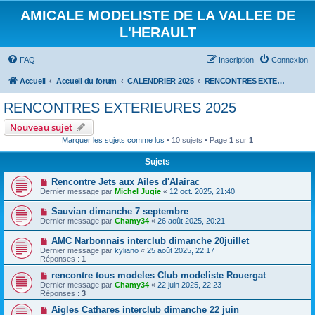
AMICALE MODELISTE DE LA VALLEE DE
L'HERAULT
FAQ
Inscription
Connexion
Accueil
Accueil du forum
CALENDRIER 2025
RENCONTRES EXTERIEURES 2025
RENCONTRES EXTERIEURES 2025
Nouveau sujet
Marquer les sujets comme lus
• 10 sujets • Page
1
sur
1
Sujets
Rencontre Jets aux Ailes d'Alairac
Dernier message par
Michel Jugie
«
12 oct. 2025, 21:40
Sauvian dimanche 7 septembre
Dernier message par
Chamy34
«
26 août 2025, 20:21
AMC Narbonnais interclub dimanche 20juillet
Dernier message par
kyliano
«
25 août 2025, 22:17
Réponses :
1
rencontre tous modeles Club modeliste Rouergat
Dernier message par
Chamy34
«
22 juin 2025, 22:23
Réponses :
3
Aigles Cathares interclub dimanche 22 juin