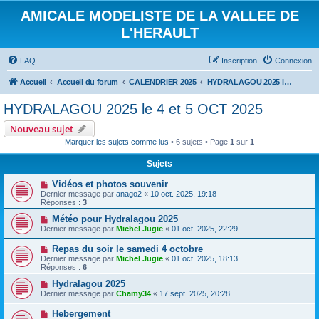
AMICALE MODELISTE DE LA VALLEE DE
L'HERAULT
FAQ
Inscription
Connexion
Accueil
Accueil du forum
CALENDRIER 2025
HYDRALAGOU 2025 le 4 et 5 OCT 2025
HYDRALAGOU 2025 le 4 et 5 OCT 2025
Nouveau sujet
Marquer les sujets comme lus
• 6 sujets • Page
1
sur
1
Sujets
Vidéos et photos souvenir
Dernier message par
anago2
«
10 oct. 2025, 19:18
Réponses :
3
Météo pour Hydralagou 2025
Dernier message par
Michel Jugie
«
01 oct. 2025, 22:29
Repas du soir le samedi 4 octobre
Dernier message par
Michel Jugie
«
01 oct. 2025, 18:13
Réponses :
6
Hydralagou 2025
Dernier message par
Chamy34
«
17 sept. 2025, 20:28
Hebergement