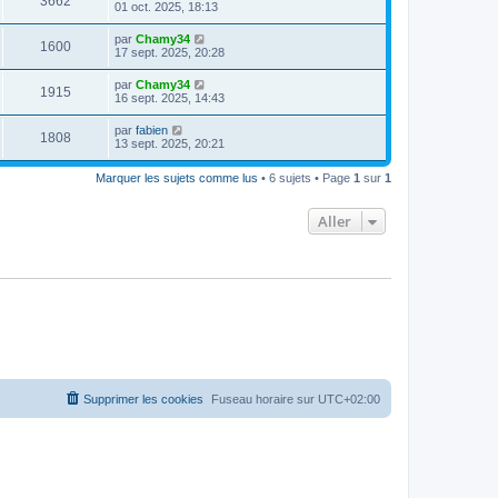
3662
01 oct. 2025, 18:13
par
Chamy34
1600
17 sept. 2025, 20:28
par
Chamy34
1915
16 sept. 2025, 14:43
par
fabien
1808
13 sept. 2025, 20:21
Marquer les sujets comme lus
• 6 sujets • Page
1
sur
1
Aller
Supprimer les cookies
Fuseau horaire sur
UTC+02:00