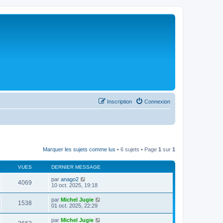
Inscription
Connexion
Marquer les sujets comme lus
• 6 sujets • Page
1
sur
1
VUES
DERNIER MESSAGE
par
anago2
4069
10 oct. 2025, 19:18
par
Michel Jugie
1538
01 oct. 2025, 22:29
par
Michel Jugie