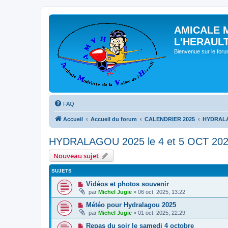
AMICALE 
L'HERAUL
Bienvenue sur le for
FAQ
Accueil
Accueil du forum
CALENDRIER 2025
HYDRALAG
HYDRALAGOU 2025 le 4 et 5 OCT 20
Nouveau sujet
SUJETS
Vidéos et photos souvenir
par
Michel Jugie
» 06 oct. 2025, 13:22
Météo pour Hydralagou 2025
par
Michel Jugie
» 01 oct. 2025, 22:29
Repas du soir le samedi 4 octobre