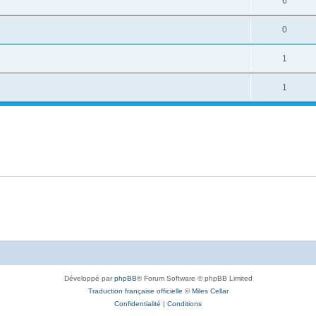
6
0
1
1
Développé par
phpBB
® Forum Software © phpBB Limited
Traduction française officielle
©
Miles Cellar
Confidentialité
|
Conditions