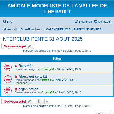
AMICALE MODELISTE DE LA VALLEE DE
L'HERAULT
FAQ
Inscription
Connexion
Accueil
Accueil du forum
CALENDRIER 2025
INTERCLUB PENTE 31 AOUT 2025
INTERCLUB PENTE 31 AOUT 2025
Nouveau sujet
Marquer les sujets comme lus
• 3 sujets • Page
1
sur
1
Sujets
Résumé
Dernier message par
Chamy34
«
31 août 2025, 19:34
Alors, qui sera là?
Dernier message par
mitch
«
30 août 2025, 13:34
Réponses :
5
organisation
Dernier message par
Chamy34
«
29 août 2025, 18:16
Nouveau sujet
Marquer les sujets comme lus
• 3 sujets • Page
1
sur
1