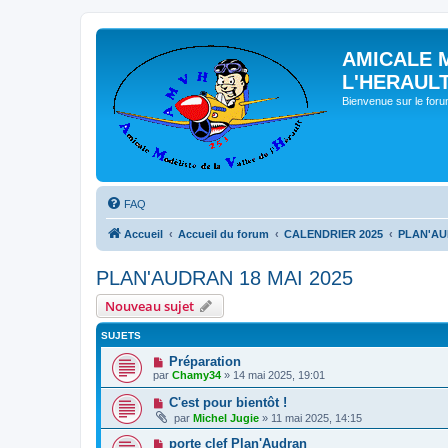
AMICALE 
L'HERAUL
Bienvenue sur le for
FAQ
Accueil
Accueil du forum
CALENDRIER 2025
PLAN'AU
PLAN'AUDRAN 18 MAI 2025
Nouveau sujet
SUJETS
Préparation
par
Chamy34
» 14 mai 2025, 19:01
C'est pour bientôt !
par
Michel Jugie
» 11 mai 2025, 14:15
porte clef Plan'Audran