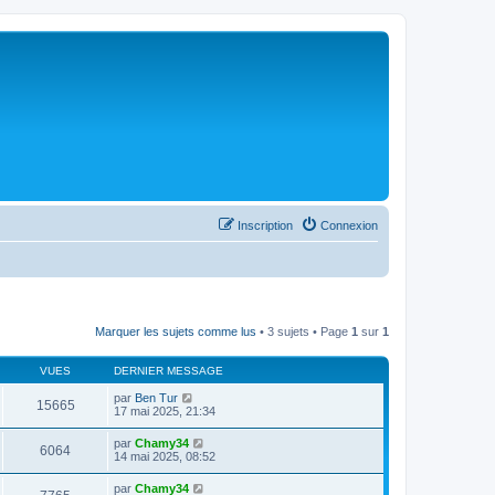
Inscription
Connexion
Marquer les sujets comme lus
• 3 sujets • Page
1
sur
1
VUES
DERNIER MESSAGE
par
Ben Tur
15665
17 mai 2025, 21:34
par
Chamy34
6064
14 mai 2025, 08:52
par
Chamy34