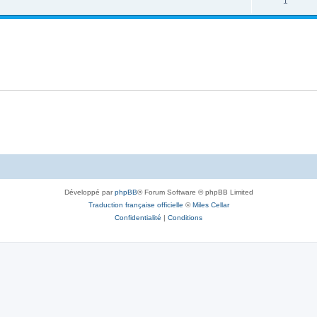
1
Développé par
phpBB
® Forum Software © phpBB Limited
Traduction française officielle
©
Miles Cellar
Confidentialité
|
Conditions