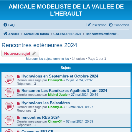
AMICALE MODELISTE DE LA VALLEE DE
L'HERAULT
FAQ
Inscription
Connexion
Accueil
Accueil du forum
CALENDRIER 2024
Rencontres extérieures 2024
Rencontres extérieures 2024
Nouveau sujet
Marquer les sujets comme lus
• 14 sujets • Page
1
sur
1
Sujets
Hydravions en Septembre et Octobre 2024
Dernier message par
Chamy34
«
27 juil. 2024, 22:32
Réponses :
3
Rencontre Les Kamikazes Agathois 9 juin 2024
Dernier message par
Michel Jugie
«
27 mai 2024, 20:59
Hydravions les Balastières
Dernier message par
Chamy34
«
16 mai 2024, 09:27
Réponses :
2
rencontres RES 2024
Dernier message par
Chamy34
«
07 mai 2024, 20:59
Réponses :
1
Concours F5J GB