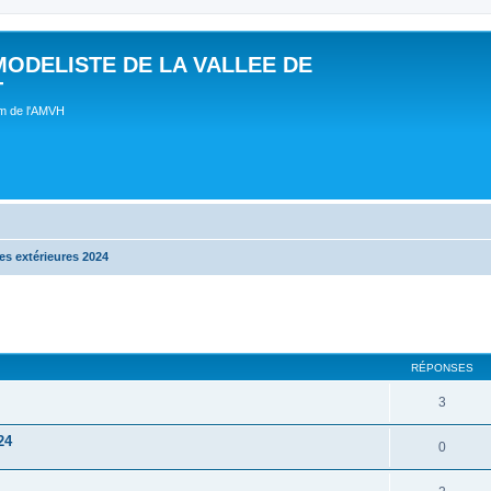
MODELISTE DE LA VALLEE DE
T
um de l'AMVH
s extérieures 2024
RÉPONSES
3
24
0