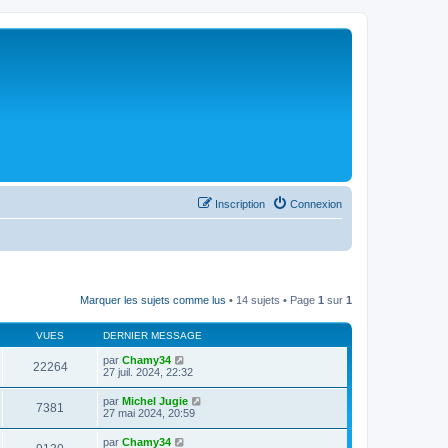
Inscription
Connexion
Marquer les sujets comme lus
• 14 sujets • Page
1
sur
1
VUES
DERNIER MESSAGE
par
Chamy34
22264
27 juil. 2024, 22:32
par
Michel Jugie
7381
27 mai 2024, 20:59
par
Chamy34