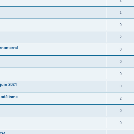
2
1
0
2
rnonterral
0
0
0
juin 2024
0
modélisme
2
0
0
024