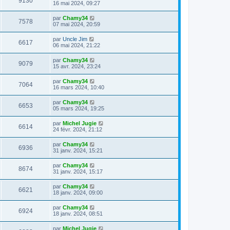
9130
16 mai 2024, 09:27
par
Chamy34
7578
07 mai 2024, 20:59
par
Uncle Jim
6617
06 mai 2024, 21:22
par
Chamy34
9079
15 avr. 2024, 23:24
par
Chamy34
7064
16 mars 2024, 10:40
par
Chamy34
6653
05 mars 2024, 19:25
par
Michel Jugie
6614
24 févr. 2024, 21:12
par
Chamy34
6936
31 janv. 2024, 15:21
par
Chamy34
8674
31 janv. 2024, 15:17
par
Chamy34
6621
18 janv. 2024, 09:00
par
Chamy34
6924
18 janv. 2024, 08:51
par
Michel Jugie