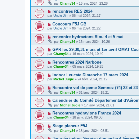
par
Chamy34
» 15 avr. 2024, 23:28
rencontres RES 2024
par
Uncle Jim
» 06 mai 2024, 21:17
Concours F5J GB
par
Uncle Jim
» 06 mai 2024, 21:22
rencontre hydravions Riou 4 et 5 mai
par
Chamy34
» 16 mars 2024, 10:26
GPR les 29,30,31 mars et 1er avril OMAT Cou
par
Chamy34
» 16 mars 2024, 10:40
Rencontres 2024 Narbone
par
Chamy34
» 05 mars 2024, 19:25
Indoor Leucate Dimanche 17 mars 2024
par
Michel Jugie
» 24 févr. 2024, 21:12
Rencontre vol de pente Semnoz (74) 22 et 23 
par
Chamy34
» 31 janv. 2024, 15:21
Calendrier du Comité Départemental d'Aéro
par
Michel Jugie
» 17 janv. 2024, 21:01
Rencontres hydravions France 2024
par
Chamy34
» 18 janv. 2024, 09:00
Stage planeur F5J
par
Chamy34
» 18 janv. 2024, 08:51
Journée indoor Servian dimanche 4 février 2