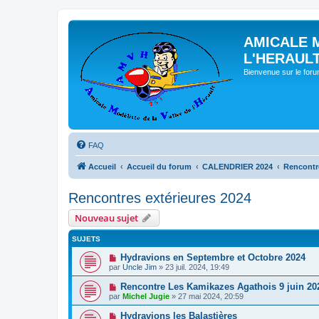
AMICALE 
L'HERAUL
Bienvenue sur le for
FAQ
Accueil
Accueil du forum
CALENDRIER 2024
Rencontre
Rencontres extérieures 2024
Nouveau sujet
SUJETS
Hydravions en Septembre et Octobre 2024
par
Uncle Jim
» 23 juil. 2024, 19:49
Rencontre Les Kamikazes Agathois 9 juin 20
par
Michel Jugie
» 27 mai 2024, 20:59
Hydravions les Balastières