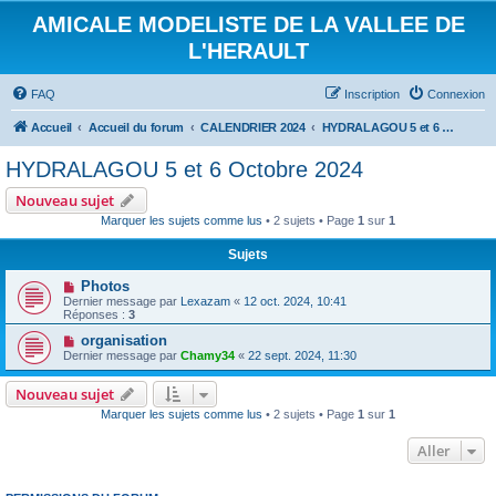
AMICALE MODELISTE DE LA VALLEE DE
L'HERAULT
FAQ
Inscription
Connexion
Accueil
Accueil du forum
CALENDRIER 2024
HYDRALAGOU 5 et 6 Octobre 2024
HYDRALAGOU 5 et 6 Octobre 2024
Nouveau sujet
Marquer les sujets comme lus
• 2 sujets • Page
1
sur
1
Sujets
Photos
Dernier message par
Lexazam
«
12 oct. 2024, 10:41
Réponses :
3
organisation
Dernier message par
Chamy34
«
22 sept. 2024, 11:30
Nouveau sujet
Marquer les sujets comme lus
• 2 sujets • Page
1
sur
1
Aller