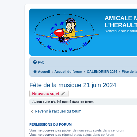
AMICALE 
L'HERAUL
Bienvenue sur le for
FAQ
Accueil
Accueil du forum
CALENDRIER 2024
Fête de l
Fête de la musique 21 juin 2024
Nouveau sujet
Aucun sujet n’a été publié dans ce forum.
Revenir à l’accueil du forum
PERMISSIONS DU FORUM
Vous
ne pouvez pas
publier de nouveaux sujets dans ce forum
Vous
ne pouvez pas
répondre aux sujets dans ce forum