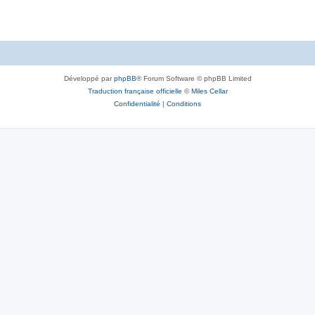
Développé par
phpBB
® Forum Software © phpBB Limited
Traduction française officielle
©
Miles Cellar
Confidentialité
|
Conditions