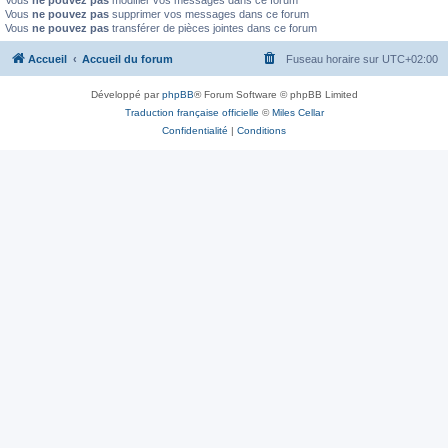
Vous
ne pouvez pas
modifier vos messages dans ce forum
Vous
ne pouvez pas
supprimer vos messages dans ce forum
Vous
ne pouvez pas
transférer de pièces jointes dans ce forum
Accueil
Accueil du forum
Fuseau horaire sur
UTC+02:00
Développé par
phpBB
® Forum Software © phpBB Limited
Traduction française officielle
©
Miles Cellar
Confidentialité
|
Conditions