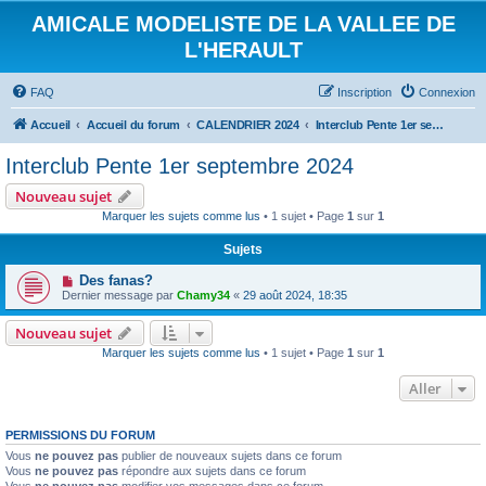
AMICALE MODELISTE DE LA VALLEE DE
L'HERAULT
FAQ
Inscription
Connexion
Accueil
Accueil du forum
CALENDRIER 2024
Interclub Pente 1er septembre 2024
Interclub Pente 1er septembre 2024
Nouveau sujet
Marquer les sujets comme lus
• 1 sujet • Page
1
sur
1
Sujets
Des fanas?
Dernier message par
Chamy34
«
29 août 2024, 18:35
Nouveau sujet
Marquer les sujets comme lus
• 1 sujet • Page
1
sur
1
Aller
PERMISSIONS DU FORUM
Vous
ne pouvez pas
publier de nouveaux sujets dans ce forum
Vous
ne pouvez pas
répondre aux sujets dans ce forum