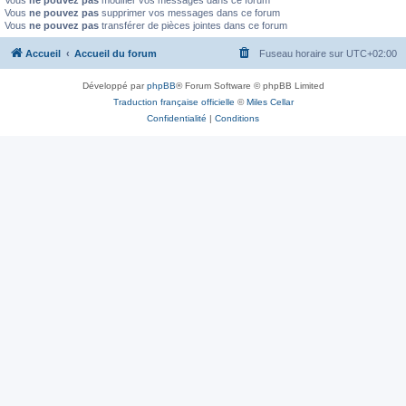
Vous
ne pouvez pas
modifier vos messages dans ce forum
Vous
ne pouvez pas
supprimer vos messages dans ce forum
Vous
ne pouvez pas
transférer de pièces jointes dans ce forum
Accueil
Accueil du forum
Fuseau horaire sur
UTC+02:00
Développé par
phpBB
® Forum Software © phpBB Limited
Traduction française officielle
©
Miles Cellar
Confidentialité
|
Conditions