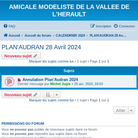
AMICALE MODELISTE DE LA VALLEE DE
L'HERAULT
FAQ
Inscription
Connexion
Accueil
Accueil du forum
CALENDRIER 2024
PLAN'AUDRAN 28 Avril 2024
PLAN'AUDRAN 28 Avril 2024
Nouveau sujet
Marquer les sujets comme lus
• 1 sujet • Page
1
sur
1
Sujets
Annulation Plan'Audran 2024
Dernier message par
Michel Jugie
«
25 avr. 2024, 18:03
Nouveau sujet
Marquer les sujets comme lus
• 1 sujet • Page
1
sur
1
Aller
PERMISSIONS DU FORUM
Vous
ne pouvez pas
publier de nouveaux sujets dans ce forum
Vous
ne pouvez pas
répondre aux sujets dans ce forum