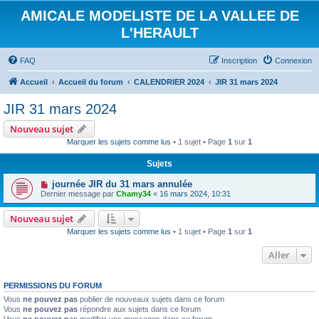
AMICALE MODELISTE DE LA VALLEE DE
L'HERAULT
FAQ
Inscription
Connexion
Accueil
Accueil du forum
CALENDRIER 2024
JIR 31 mars 2024
JIR 31 mars 2024
Nouveau sujet
Marquer les sujets comme lus
• 1 sujet • Page
1
sur
1
Sujets
journée JIR du 31 mars annulée
Dernier message par
Chamy34
«
16 mars 2024, 10:31
Nouveau sujet
Marquer les sujets comme lus
• 1 sujet • Page
1
sur
1
Aller
PERMISSIONS DU FORUM
Vous
ne pouvez pas
publier de nouveaux sujets dans ce forum
Vous
ne pouvez pas
répondre aux sujets dans ce forum