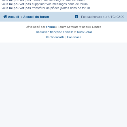
Vous
ne pouvez pas
modifier vos messages dans ce forum
Vous
ne pouvez pas
supprimer vos messages dans ce forum
Vous
ne pouvez pas
transférer de pièces jointes dans ce forum
Accueil
Accueil du forum
Fuseau horaire sur
UTC+02:00
Développé par
phpBB
® Forum Software © phpBB Limited
Traduction française officielle
©
Miles Cellar
Confidentialité
|
Conditions