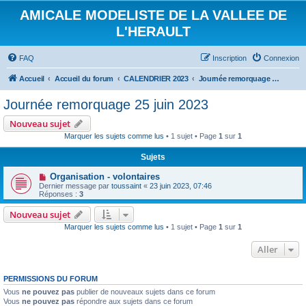
AMICALE MODELISTE DE LA VALLEE DE
L'HERAULT
FAQ
Inscription
Connexion
Accueil
Accueil du forum
CALENDRIER 2023
Journée remorquage 25 juin 2023
Journée remorquage 25 juin 2023
Nouveau sujet
Marquer les sujets comme lus
• 1 sujet • Page
1
sur
1
Sujets
Organisation - volontaires
Dernier message par
toussaint
«
23 juin 2023, 07:46
Réponses :
3
Nouveau sujet
Marquer les sujets comme lus
• 1 sujet • Page
1
sur
1
Aller
PERMISSIONS DU FORUM
Vous
ne pouvez pas
publier de nouveaux sujets dans ce forum
Vous
ne pouvez pas
répondre aux sujets dans ce forum