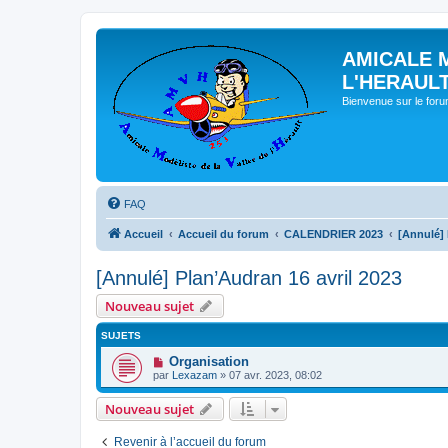
AMICALE 
L'HERAUL
Bienvenue sur le for
FAQ
Accueil
Accueil du forum
CALENDRIER 2023
[Annulé] 
[Annulé] Plan’Audran 16 avril 2023
Nouveau sujet
SUJETS
Organisation
par
Lexazam
» 07 avr. 2023, 08:02
Nouveau sujet
Revenir à l’accueil du forum