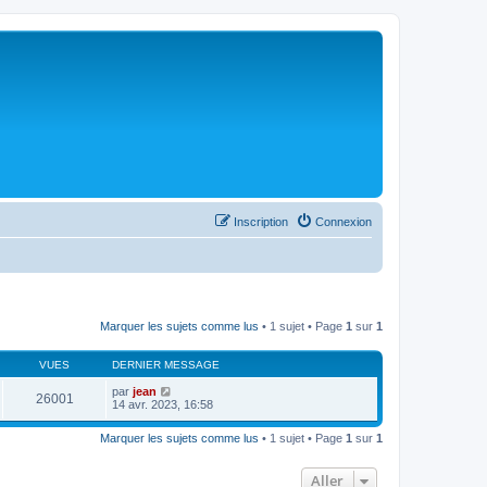
Inscription
Connexion
Marquer les sujets comme lus
• 1 sujet • Page
1
sur
1
VUES
DERNIER MESSAGE
par
jean
26001
14 avr. 2023, 16:58
Marquer les sujets comme lus
• 1 sujet • Page
1
sur
1
Aller