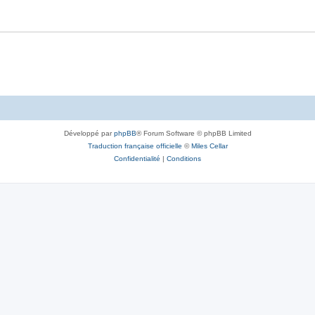
Développé par
phpBB
® Forum Software © phpBB Limited
Traduction française officielle
©
Miles Cellar
Confidentialité
|
Conditions