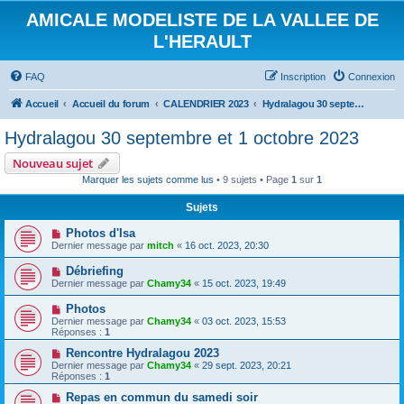
AMICALE MODELISTE DE LA VALLEE DE
L'HERAULT
FAQ
Inscription
Connexion
Accueil
Accueil du forum
CALENDRIER 2023
Hydralagou 30 septembre et 1 octobre 2023
Hydralagou 30 septembre et 1 octobre 2023
Nouveau sujet
Marquer les sujets comme lus
• 9 sujets • Page
1
sur
1
Sujets
Photos d'Isa
Dernier message par
mitch
«
16 oct. 2023, 20:30
Débriefing
Dernier message par
Chamy34
«
15 oct. 2023, 19:49
Photos
Dernier message par
Chamy34
«
03 oct. 2023, 15:53
Réponses :
1
Rencontre Hydralagou 2023
Dernier message par
Chamy34
«
29 sept. 2023, 20:21
Réponses :
1
Repas en commun du samedi soir