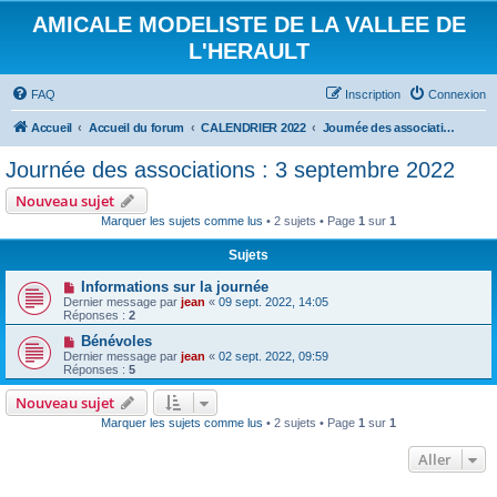
AMICALE MODELISTE DE LA VALLEE DE
L'HERAULT
FAQ
Inscription
Connexion
Accueil
Accueil du forum
CALENDRIER 2022
Journée des associations : 3 septembre 2022
Journée des associations : 3 septembre 2022
Nouveau sujet
Marquer les sujets comme lus
• 2 sujets • Page
1
sur
1
Sujets
Informations sur la journée
Dernier message par
jean
«
09 sept. 2022, 14:05
Réponses :
2
Bénévoles
Dernier message par
jean
«
02 sept. 2022, 09:59
Réponses :
5
Nouveau sujet
Marquer les sujets comme lus
• 2 sujets • Page
1
sur
1
Aller