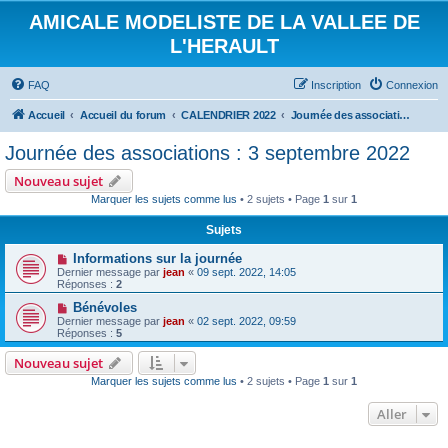
AMICALE MODELISTE DE LA VALLEE DE
L'HERAULT
FAQ
Inscription
Connexion
Accueil
Accueil du forum
CALENDRIER 2022
Journée des associations : 3 septembre 2022
Journée des associations : 3 septembre 2022
Nouveau sujet
Marquer les sujets comme lus
• 2 sujets • Page
1
sur
1
Sujets
Informations sur la journée
Dernier message par
jean
«
09 sept. 2022, 14:05
Réponses :
2
Bénévoles
Dernier message par
jean
«
02 sept. 2022, 09:59
Réponses :
5
Nouveau sujet
Marquer les sujets comme lus
• 2 sujets • Page
1
sur
1
Aller